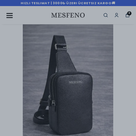
HIZLI TESLIMAT | 3000₺ ÜZERI ÜCRETSIZ KARGO 🚚
0