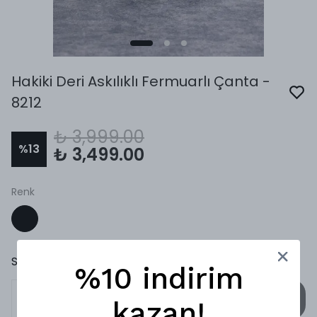
Hakiki Deri Askılıklı Fermuarlı Çanta -
8212
₺ 3,999.00
%
13
₺ 3,499.00
Renk
Siparişleriniz 24 Saat İçinde Kargoya Verilir!
%10 indirim
SEPETE EKLE
kazan!