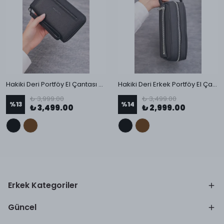
Hakiki Deri Portföy El Çantası - 4900
Hakiki Deri Erkek Portföy El Çantası - 9045
₺ 3,999.00
₺ 3,499.00
%
13
%
14
₺ 3,499.00
₺ 2,999.00
Erkek Kategoriler
Güncel