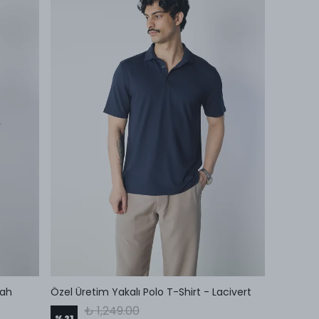
yah
Özel Üretim Yakalı Polo T-Shirt - Lacivert
₺ 1,249.00
%
21