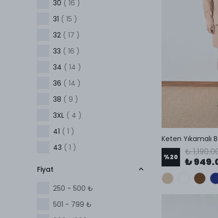
30
( 16 )
31
( 15 )
32
( 17 )
33
( 16 )
34
( 14 )
36
( 14 )
38
( 9 )
3XL
( 4 )
41
( 1 )
Keten Yıkamalı B
43
( 1 )
₺ 1,190.0
%
20
₺ 949.
44
( 1 )
Fiyat
46
( 5 )
250 - 500 ₺
48
( 8 )
501 - 799 ₺
50
( 6 )