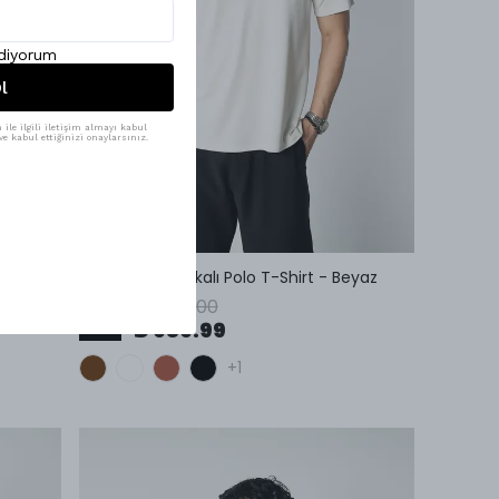
ediyorum
l
ile ilgili iletişim almayı kabul
e kabul ettiğinizi onaylarsınız.
Özel Üretim Yakalı Polo T-Shirt - Beyaz
₺ 1,249.00
%
21
₺ 989.99
+1