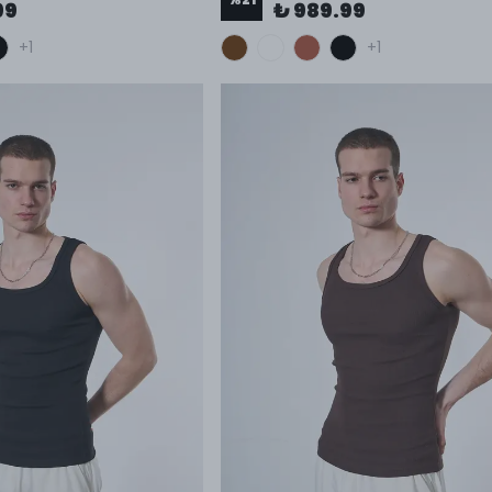
99
₺ 989.99
+1
+1