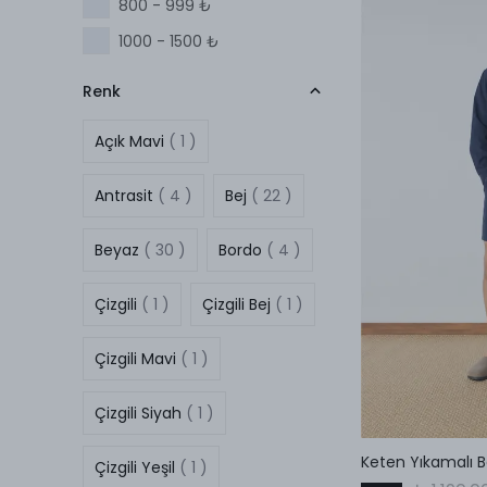
800 - 999 ₺
52
( 8 )
1000 - 1500 ₺
54
( 8 )
Renk
56
( 9 )
L
( 154 )
Açık Mavi
( 1 )
M
( 154 )
Antrasit
( 4 )
Bej
( 22 )
S
( 165 )
XL
( 151 )
Beyaz
( 30 )
Bordo
( 4 )
Çizgili
( 1 )
Çizgili Bej
( 1 )
Çizgili Mavi
( 1 )
Çizgili Siyah
( 1 )
Keten Yıkamalı B
Çizgili Yeşil
( 1 )