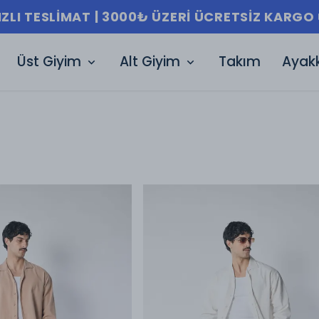
IZLI TESLIMAT | 3000₺ ÜZERI ÜCRETSIZ KARGO 
Üst Giyim
Alt Giyim
Takım
Ayak