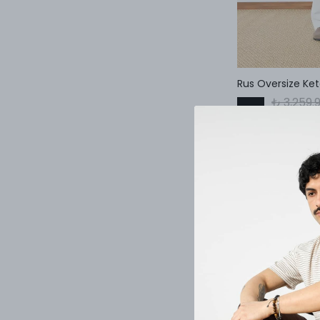
Lacivert
( 29 )
Mavi
( 6 )
Mor
( 2 )
Rus Oversize Ke
Nefti
( 1 )
Pembe
( 1 )
₺ 3,259.
%
33
₺ 2,199
petrol
( 1 )
Siyah
( 48 )
Taş
( 2 )
Taş Rengi
( 2 )
vişne
( 1 )
Yeşil
( 15 )