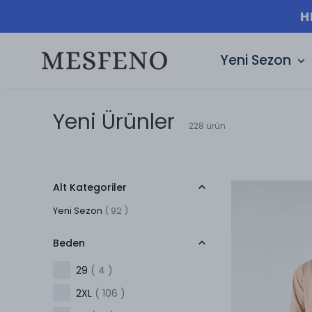
H
Yeni Sezon
Yeni Ürünler
228
ürün
Alt Kategoriler
Yeni Sezon
(
92
)
Beden
29
( 4 )
2XL
( 106 )