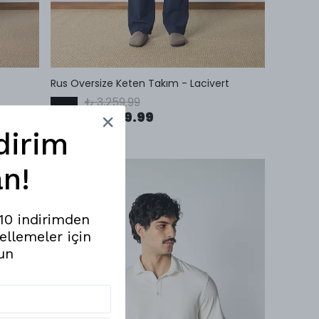
Rus Oversize Keten Takım - Lacivert
₺ 3,259.99
%
33
₺ 2,199.99
dirim
n!
%10 indirimden
ellemeler için
un