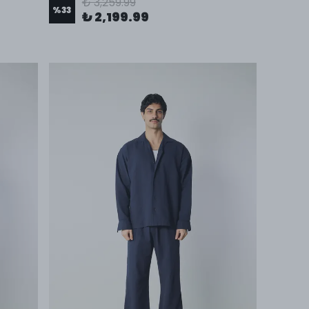
₺ 3,259.99
%
33
₺ 2,199.99