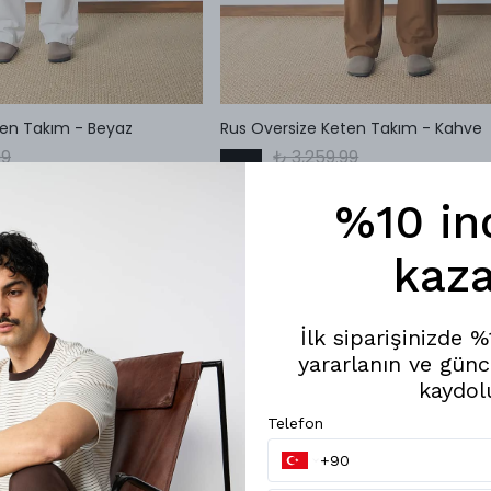
ten Takım - Beyaz
Rus Oversize Keten Takım - Kahve
99
₺ 3,259.99
%
33
.99
₺ 2,199.99
%10 in
kaza
İlk siparişinizde 
yararlanın ve günc
kaydol
Telefon