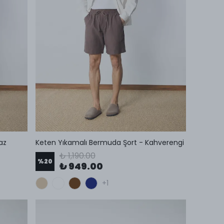
az
Keten Yıkamalı Bermuda Şort - Kahverengi
₺ 1,190.00
%
20
₺ 949.00
+1