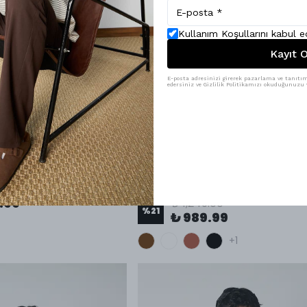
Kullanım Koşullarını kabul 
Kayıt O
E-posta adresinizi girerek pazarlama ve tanıtım 
edersiniz ve Gizlilik Politikamızı okuduğunuzu v
ten Takım - Siyah
Özel Üretim Yakalı Polo T-Shirt -
Kahverengi
99
.99
₺ 1,249.00
%
21
₺ 989.99
+1