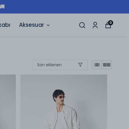
🚚
0
kabı
Aksesuar
Son eklenen