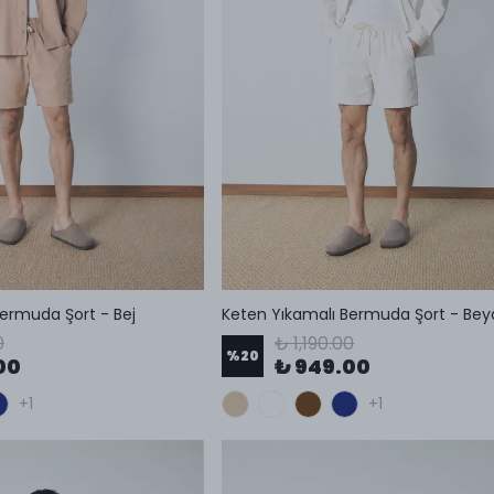
ermuda Şort - Bej
Keten Yıkamalı Bermuda Şort - Bey
0
₺ 1,190.00
%
20
00
₺ 949.00
+1
+1