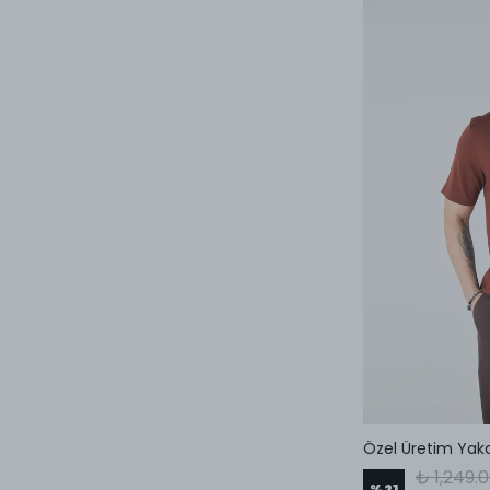
Özel Üretim Yakal
₺ 1,249.
%
21