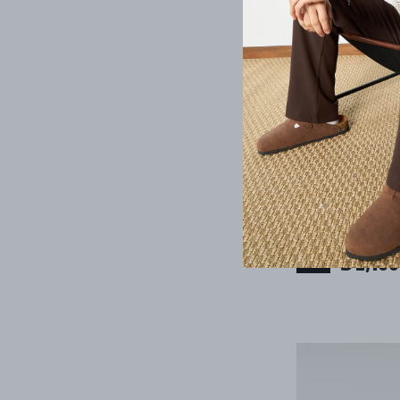
Rus Oversize Ke
₺ 3,259.
%
33
₺ 2,199