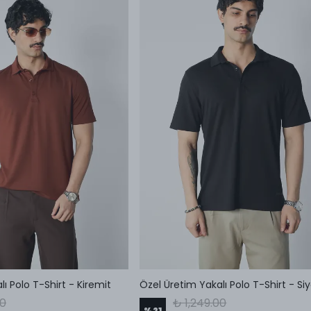
ı Polo T-Shirt - Kiremit
Özel Üretim Yakalı Polo T-Shirt - Si
00
₺ 1,249.00
%
21