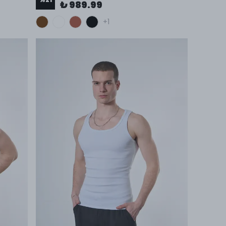
₺ 989.99
+1