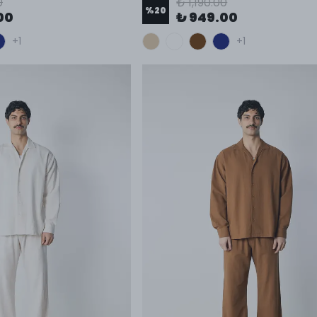
0
₺ 1,190.00
%
20
00
₺ 949.00
+1
+1