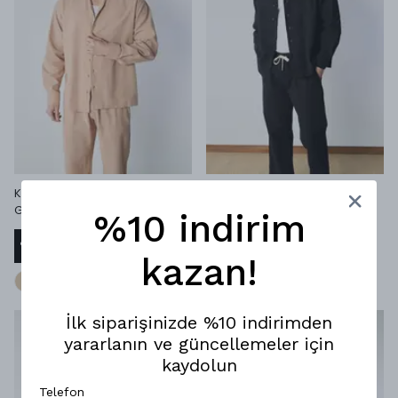
Keten Kumaş Oversize
Keten Kumaş Oversize
Gömlek - Bej
Gömlek - Siyah
%10 indirim
₺ 1,399.00
₺ 1,399.00
%
21
%
21
₺ 1,099.99
₺ 1,099.99
kazan!
+1
+1
İlk siparişinizde %10 indirimden
yararlanın ve güncellemeler için
kaydolun
Telefon