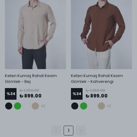
Keten Kumaş Rahat Kesim
Keten Kumaş Rahat Kesim
Gömlek - Bej
Gömlek - Kahverengi
₺ 1,359.99
₺ 1,359.99
%
34
%
34
₺ 899.00
₺ 899.00
+1
+1
1