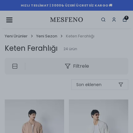
HIZLI TESLIMAT | 3000₺ ÜZERI ÜCRETSIZ KARGO 🚚
0
Yeni Ürünler
Yeni Sezon
Keten Ferahlığı
Keten Ferahlığı
24
ürün
Filtrele
Son eklenen