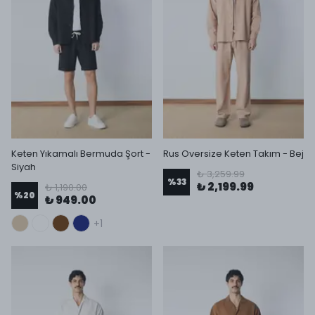
Keten Yıkamalı Bermuda Şort -
Rus Oversize Keten Takım - Bej
Siyah
₺ 3,259.99
%
33
₺ 2,199.99
₺ 1,190.00
%
20
₺ 949.00
+1