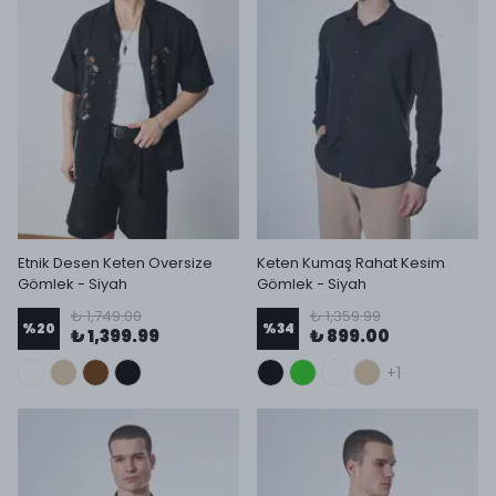
Etnik Desen Keten Oversize
Keten Kumaş Rahat Kesim
Gömlek - Siyah
Gömlek - Siyah
₺ 1,749.00
₺ 1,359.99
%
20
%
34
₺ 1,399.99
₺ 899.00
+1