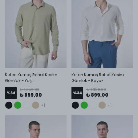
Keten Kumaş Rahat Kesim
Keten Kumaş Rahat Kesim
Gömlek - Yeşil
Gömlek - Beyaz
₺ 1,359.99
₺ 1,359.99
%
34
%
34
₺ 899.00
₺ 899.00
+1
+1