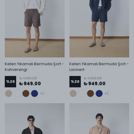
Keten Yıkamalı Bermuda Şort -
Keten Yıkamalı Bermuda Şort -
Kahverengi
Lacivert
₺ 1,190.00
₺ 1,190.00
%
20
%
20
₺ 949.00
₺ 949.00
+1
+1