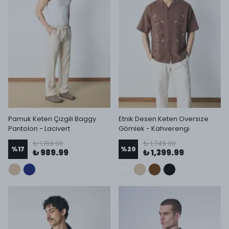
Pamuk Keten Çizgili Baggy
Etnik Desen Keten Oversize
Pantolon - Lacivert
Gömlek - Kahverengi
₺ 1,199.00
₺ 1,749.00
%
17
%
20
₺ 989.99
₺ 1,399.99