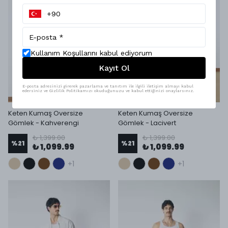
Kullanım Koşullarını kabul ediyorum
Kayıt Ol
E-posta adresinizi girerek pazarlama ve tanıtım ile ilgili iletişim almayı kabul
edersiniz ve Gizlilik Politikamızı okuduğunuzu ve kabul ettiğinizi onaylarsınız.
Keten Kumaş Oversize
Keten Kumaş Oversize
Gömlek - Kahverengi
Gömlek - Lacivert
₺ 1,399.00
₺ 1,399.00
%
21
%
21
₺ 1,099.99
₺ 1,099.99
+1
+1