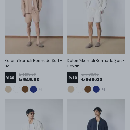
Keten Yıkamalı Bermuda Şort -
Keten Yıkamalı Bermuda Şort -
Bej
Beyaz
₺ 1,190.00
₺ 1,190.00
%
20
%
20
₺ 949.00
₺ 949.00
+1
+1