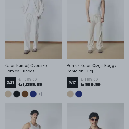
Keten Kumaş Oversize
Pamuk Keten Çizgili Baggy
Gömlek - Beyaz
Pantolon - Bej
₺ 1,399.00
₺ 1,199.00
%
21
%
17
₺ 1,099.99
₺ 989.99
+1