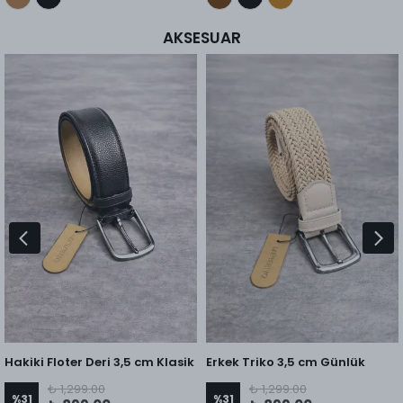
AKSESUAR
Hakiki Floter Deri 3,5 cm Klasik
Erkek Triko 3,5 cm Günlük
Kemer
Kemer
₺ 1,299.00
₺ 1,299.00
%
31
%
31