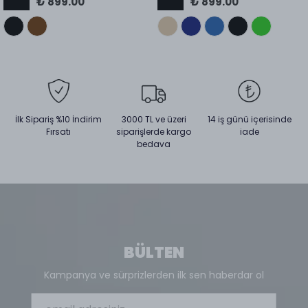
₺ 899.00
₺ 899.00
İlk Sipariş %10 İndirim
3000 TL ve üzeri
14 iş günü içerisinde
Fırsatı
siparişlerde kargo
iade
bedava
BÜLTEN
Kampanya ve sürprizlerden ilk sen haberdar ol