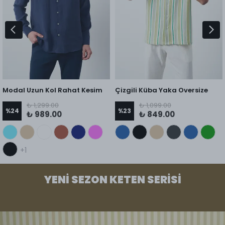
Modal Uzun Kol Rahat Kesim
Çizgili Küba Yaka Oversize
Erkek Gömlek
Erkek Gömlek
₺ 1,299.00
₺ 1,099.00
%
24
%
23
₺ 989.00
₺ 849.00
+1
YENİ SEZON KETEN SERİSİ