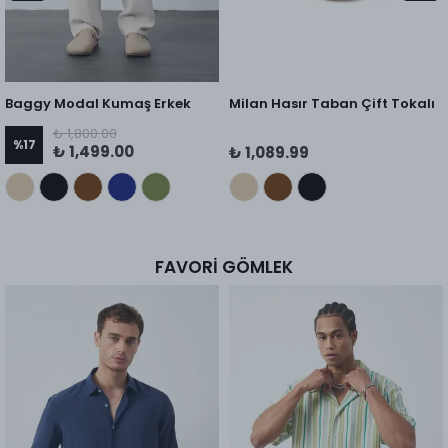
Baggy Modal Kumaş Erkek
Milan Hasır Taban Çift Tokalı
Pantolon
Terlik
₺ 1,800.00
%
17
₺ 1,499.00
₺ 1,089.99
FAVORİ GÖMLEK