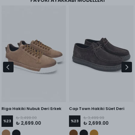
Riga Hakiki Nubuk Deri Erkek
Cap Town Hakiki Süet Deri
Sneaker
Casual Ayakkabı
₺ 3,499.00
₺ 3,499.99
%
23
%
23
₺ 2,699.00
₺ 2,699.00