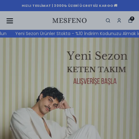
HIZLI TESLIMAT | 3000₺ ÜZERI ÜCRETSIZ KARGO 🚚
0
Yeni Sezon Ürünler Stokta - %10 İndirim Kodunuzu Almak İçin Kay