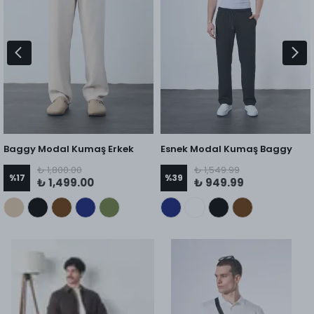
Baggy Modal Kumaş Erkek
Esnek Modal Kumaş Baggy
Pantolon
Pantolon
₺ 1,800.00
₺ 1,549.99
%
17
%
39
₺ 1,499.00
₺ 949.99