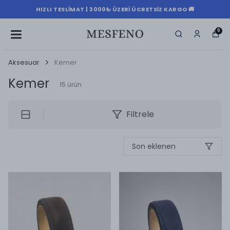
HIZLI TESLIMAT | 3000₺ ÜZERI ÜCRETSIZ KARGO 🚚
0
Aksesuar
Kemer
Kemer
15
ürün
Filtrele
Son eklenen