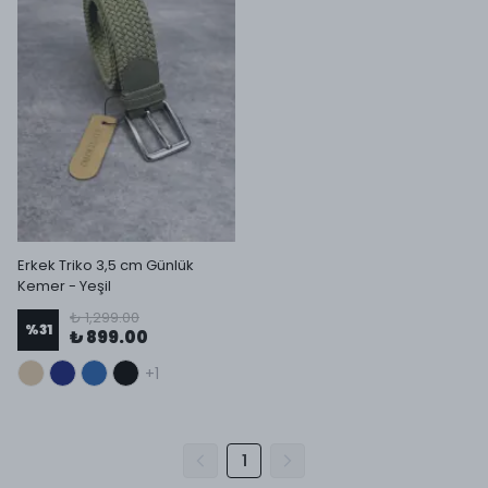
Erkek Triko 3,5 cm Günlük
Kemer - Yeşil
₺ 1,299.00
%
31
₺ 899.00
+1
1