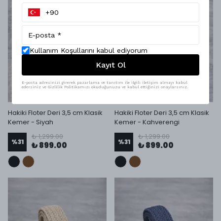
Kullanım Koşullarını kabul ediyorum
Kayıt Ol
E-posta adresinizi girerek pazarlama ve tanıtım ile ilgili iletişim almayı kabul
edersiniz ve Gizlilik Politikamızı okuduğunuzu ve kabul ettiğinizi onaylarsınız.
Hakiki Floter Deri 3,5 cm Klasik
Hakiki Floter Deri 3,5 cm Klasik
Kemer - Siyah
Kemer - Kahverengi
₺ 1,299.00
₺ 1,299.00
%
31
%
31
₺ 899.00
₺ 899.00