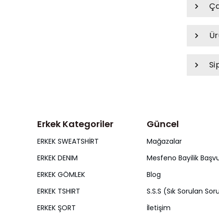
Ça
Ür
Si
Erkek Kategoriler
Güncel
ERKEK SWEATSHİRT
Mağazalar
ERKEK DENIM
Mesfeno Bayilik Başv
ERKEK GÖMLEK
Blog
ERKEK TSHIRT
S.S.S (Sık Sorulan Soru
ERKEK ŞORT
İletişim