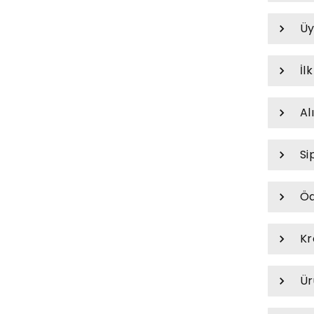
Üy
İl
Al
Si
Öd
Kr
Ür