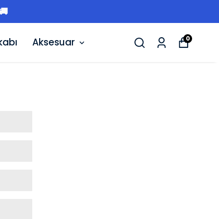
O 🚚
0
kabı
Aksesuar