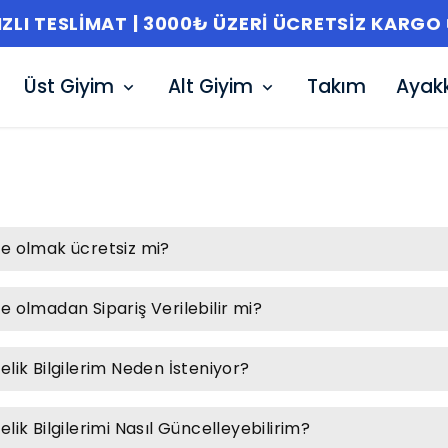
HIZLI TESLIMAT | 3000₺ ÜZERI ÜCRETSIZ KARG
Üst Giyim
Alt Giyim
Takım
Ayak
e olmak ücretsiz mi?
e olmadan Sipariş Verilebilir mi?
elik Bilgilerim Neden İsteniyor?
elik Bilgilerimi Nasıl Güncelleyebilirim?