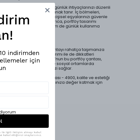
Çantanın geniş iç hacmi, günlük ihtiyaçlarınızı düzenli
bir şekilde taşımanıza olanak tanır. İç bölmeleri,
dirim
cüzdan, telefon ve diğer kişisel eşyalarınızı güvenle
yerleştirmenizi sağlar. Ayrıca, portföy tasarımı
sayesinde hem resmi hem de günlük kullanıma
n!
uygun bir seçenek sunar.
Şıklık ve Konfor
Ergonomik tutma yeri, çantayı rahatça taşımanıza
%10 indirimden
yardımcı olurken, şık tasarımı ile de dikkatleri
üzerinize çeker. Mesfeno’nun bu portföy çantası,
ellemeler için
hem iş hayatında hem de sosyal ortamlarda
un
kendinizi özel hissetmenizi sağlar.
Hakiki Deri Portföy El Çantası - 4900, kalite ve estetiği
bir arada sunarak, her anınıza değer katmak için
tasarlanmıştır.
ediyorum
l
ile ilgili iletişim almayı kabul
e kabul ettiğinizi onaylarsınız.