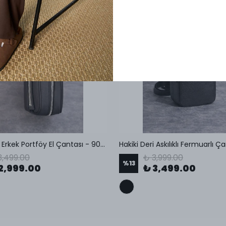
Hakiki Deri Erkek Portföy El Çantası - 9045
Hakiki Deri Askılıklı Fermuarlı Ç
3,499.00
₺ 3,999.00
%
13
2,999.00
₺ 3,499.00