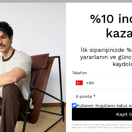
%10 in
kaza
İlk siparişinizde 
yararlanın ve günc
kaydol
Telefon
Kullanım Koşullarını kabul 
Kayıt O
E-posta adresinizi girerek pazarlama ve tanıtım 
edersiniz ve Gizlilik Politikamızı okuduğunuzu v