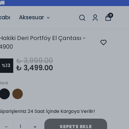
🚚
0
kabı
Aksesuar
Hakiki Deri Portföy El Çantası -
4900
₺ 3,999.00
%
13
₺ 3,499.00
Renk
Siparişleriniz 24 Saat İçinde Kargoya Verilir!
SEPETE EKLE