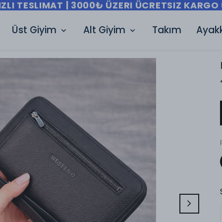
IZLI TESLIMAT | 3000₺ ÜZERI ÜCRETSIZ KARGO 
Üst Giyim
Alt Giyim
Takım
Ayak