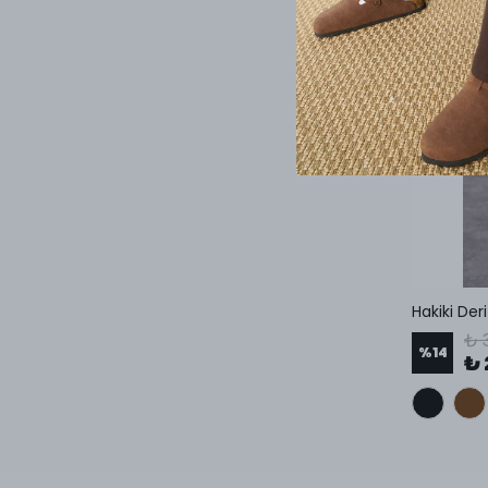
₺ 
%
14
₺ 