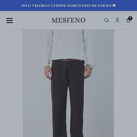
HIZLI TESLIMAT | 3000₺ ÜZERI ÜCRETSIZ KARGO 🚚
0