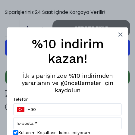
Siparişleriniz 24 Saat İçinde Kargoya Verilir!
SEPETE EKLE
%10 indirim
kazan!
İlk siparişinizde %10 indirimden
WHATSAPP
yararlanın ve güncellemeler için
kaydolun
3000 TL üzeri ücretsiz kargo
Telefon
14 gün içinde iade değişim
Ürün Açıklaması
Kullanım Koşullarını kabul ediyorum