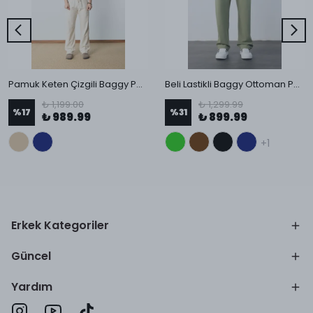
Pamuk Keten Çizgili Baggy Pantolon
Beli Lastikli Baggy Ottoman Pantolon
₺ 1,199.00
₺ 1,299.99
%
17
%
31
₺ 989.99
₺ 899.99
+1
Erkek Kategoriler
Güncel
Yardım