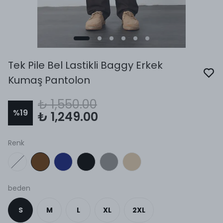
Tek Pile Bel Lastikli Baggy Erkek
Kumaş Pantolon
₺ 1,550.00
%
19
₺ 1,249.00
Renk
beden
S
M
L
XL
2XL