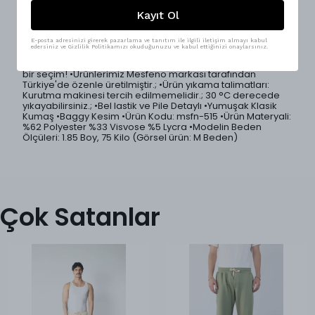
Zamansız stiliyle gardırobun vazgeçilmez parçası olmaya
aday tek pileli baggy erkek kumaş pantolon, rahatlığı ve
Kayıt Ol
şıklığı bir arada sunar.; Baggy kesimiyle modern bir siluet
oluştururken, lastikli bel detayı sayesinde maksimum
konfor sağlar.; Tek pile detayı pantolona zarif bir form
E-posta adresinizi girerek pazarlama ve tanıtım ile ilgili iletişim almayı kabul
edersiniz ve Gizlilik Politikamızı okuduğunuzu ve kabul ettiğinizi onaylarsınız.
kazandırır.; 5 farklı renk seçeneği ile geniş kombin imkanı
sunar.; Sokak Modası ve casual kombinler için mükemmel
bir seçim! •Ürünlerimiz Mesfeno markası tarafından
Türkiye'de özenle üretilmiştir.; •Ürün yıkama talimatları:
Kurutma makinesi tercih edilmemelidir.; 30 °C derecede
yıkayabilirsiniz.; •Bel lastik ve Pile Detaylı •Yumuşak Klasik
Kumaş •Baggy Kesim •Ürün Kodu: msfn-515 •Ürün Materyali:
%62 Polyester %33 Visvose %5 Lycra •Modelin Beden
Ölçüleri: 1.85 Boy, 75 Kilo (Görsel ürün: M Beden)
Çok Satanlar