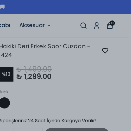
ERI ÜCRETSIZ KARGO 🚚
0
kabı
Aksesuar
Hakiki Deri Erkek Spor Cüzdan -
1424
₺ 1,499.00
%
13
₺ 1,299.00
Renk
Siparişleriniz 24 Saat İçinde Kargoya Verilir!