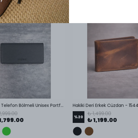
Hakiki Deri Telefon Bölmeli Unisex Portföy Cüzdan
Hakiki Deri Erkek Cüzdan - 154
2,999.00
₺ 1,499.00
%
20
1,799.00
₺ 1,199.00