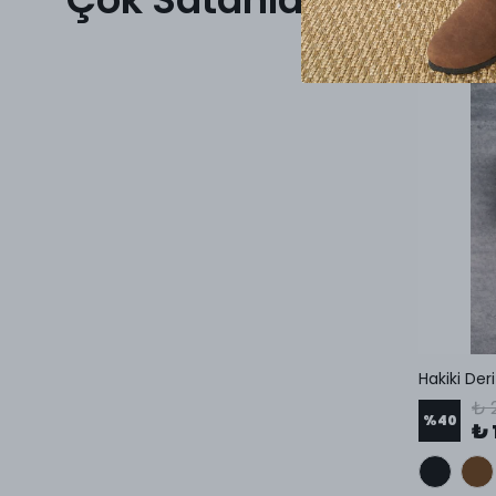
₺ 
%
40
₺ 