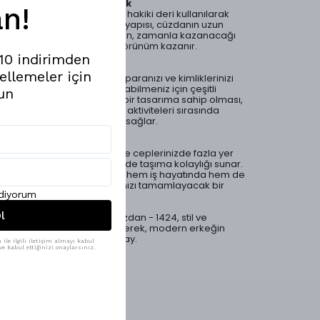
Malzeme ve Dayanıklılık
n!
Bu cüzdan, yüksek kaliteli hakiki deri kullanılarak
üretilmiştir. Derinin doğal yapısı, cüzdanın uzun
ömürlü olmasını sağlarken, zamanla kazanacağı
patina ile de estetik bir görünüm kazanır.
%10 indirimden
Fonksiyonel Tasarım
ellemeler için
Cüzdan, kartlarınızı, nakit paranızı ve kimliklerinizi
düzenli bir şekilde saklayabilmeniz için çeşitli
un
bölmelere sahiptir. Spor bir tasarıma sahip olması,
hem günlük hem de spor aktiviteleri sırasında
rahatlıkla taşınabilmesini sağlar.
Kullanım Kolaylığı
Kompakt yapısı sayesinde ceplerinizde fazla yer
kaplamazken, hafifliği ile de taşıma kolaylığı sunar.
Mesfeno’nun bu cüzdanı, hem iş hayatında hem de
sosyal ortamlarda şıklığınızı tamamlayacak bir
ediyorum
aksesuardır.
l
Hakiki Deri Erkek Spor Cüzdan - 1424, stil ve
işlevselliği bir araya getirerek, modern erkeğin
vazgeçilmezi olmaya aday.
ile ilgili iletişim almayı kabul
e kabul ettiğinizi onaylarsınız.