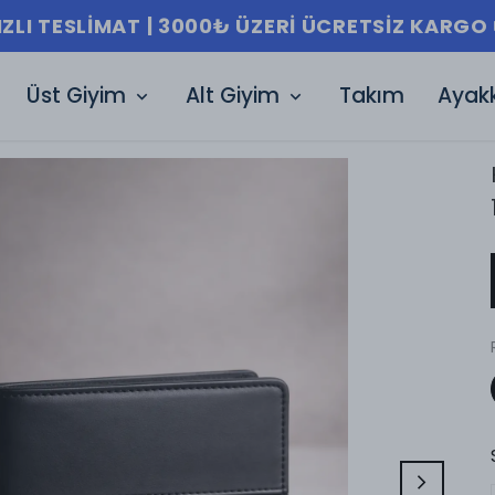
HIZLI TESLIMAT | 3000₺ ÜZ
Üst Giyim
Alt Giyim
Takım
Ayak