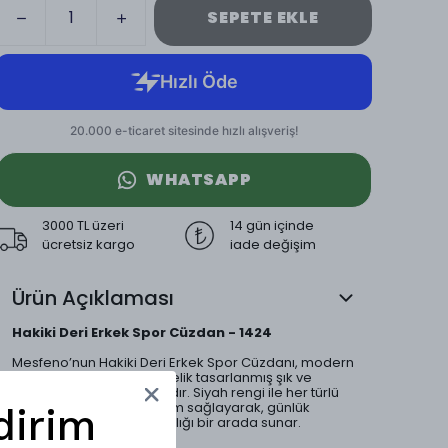
SEPETE EKLE
WHATSAPP
3000 TL üzeri
14 gün içinde
ücretsiz kargo
iade değişim
Ürün Açıklaması
Hakiki Deri Erkek Spor Cüzdan - 1424
Mesfeno’nun Hakiki Deri Erkek Spor Cüzdanı, modern
erkeğin ihtiyaçlarına yönelik tasarlanmış şık ve
fonksiyonel bir aksesuardır. Siyah rengi ile her türlü
kıyafetle mükemmel uyum sağlayarak, günlük
dirim
kullanımda zarafeti ve şıklığı bir arada sunar.