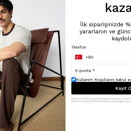
kaza
İlk siparişinizde 
yararlanın ve günc
kaydol
Telefon
Kullanım Koşullarını kabul 
Kayıt O
E-posta adresinizi girerek pazarlama ve tanıtım 
edersiniz ve Gizlilik Politikamızı okuduğunuzu v