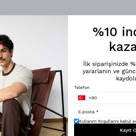
%10 in
kaza
İlk siparişinizde 
yararlanın ve günc
kaydol
Telefon
Kullanım Koşullarını kabul 
Kayıt O