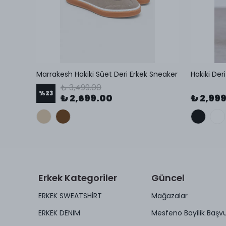
Venezia Loafer Kalın Taban Erkek Ayakkabı
Marrakesh Hakiki Süet Deri Erkek Sneaker
Hakiki Der
₺ 3,499.00
%
23
₺ 2,699.00
₺ 2,99
Erkek Kategoriler
Güncel
ERKEK SWEATSHİRT
Mağazalar
ERKEK DENIM
Mesfeno Bayilik Başv