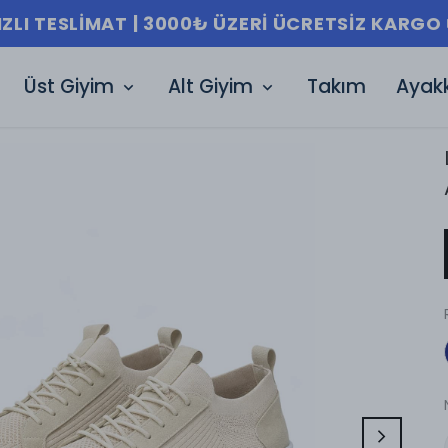
IZLI TESLIMAT | 3000₺ ÜZERI ÜCRETSIZ KARGO 
Üst Giyim
Alt Giyim
Takım
Ayak