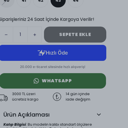
40
41
42
43
44
Siparişleriniz 24 Saat İçinde Kargoya Verilir!
SEPETE EKLE
WHATSAPP
3000 TL üzeri
14 gün içinde
ücretsiz kargo
iade değişim
Ürün Açıklaması
Kalıp Bilgisi
:
Bu modelin kalıbı standart ölçülere