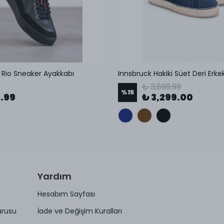
i Rio Sneaker Ayakkabı
₺ 3,899.99
%
15
9.99
₺ 3,299.00
Yardım
Hesabım Sayfası
urusu
İade ve Değişim Kuralları