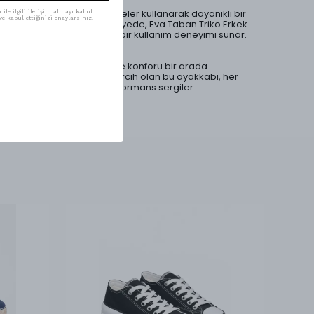
Dayanıklılık ve Kalite
Mesfeno, kaliteli malzemeler kullanarak dayanıklı bir
ile ilgili iletişim almayı kabul
e kabul ettiğinizi onaylarsınız.
yapı oluşturmuştur. Bu sayede, Eva Taban Triko Erkek
Ayakkabısı, uzun ömürlü bir kullanım deneyimi sunar.
Günlük yaşamda şıklığı ve konforu bir arada
arayanlar için ideal bir tercih olan bu ayakkabı, her
adımda güvenilir bir performans sergiler.