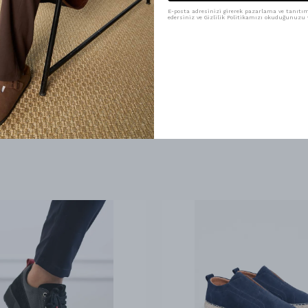
E-posta adresinizi girerek pazarlama ve tanıtım 
edersiniz ve Gizlilik Politikamızı okuduğunuzu v