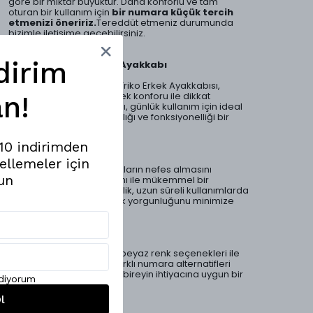
göre bir miktar büyüktür. Daha konforlu ve tam
oturan bir kullanım için
bir numara küçük tercih
etmenizi öneririz.
Tereddüt etmeniz durumunda
bizimle iletişime geçebilirsiniz.
dirim
Eva Taban Triko Erkek Ayakkabı
Mesfeno’nun Eva Taban Triko Erkek Ayakkabısı,
modern tasarımı ve yüksek konforu ile dikkat
n!
çekmektedir. Bu ayakkabı, günlük kullanım için ideal
bir seçenek sunarken, şıklığı ve fonksiyonelliği bir
araya getirir.
%10 indirimden
Konfor ve Performans
ellemeler için
Özel triko üst yüzeyi, ayakların nefes almasını
un
sağlarken, hafif Eva tabanı ile mükemmel bir
yastıklama sunar. Bu özellik, uzun süreli kullanımlarda
bile konforu artırır ve ayak yorgunluğunu minimize
eder.
Estetik ve Çeşitlilik
Siyah, ekru, bej ve siyah-beyaz renk seçenekleri ile
her tarza uyum sağlar. Farklı numara alternatifleri
(40, 41, 42, 43, 44) ile her bireyin ihtiyacına uygun bir
ediyorum
seçenek sunulmaktadır.
l