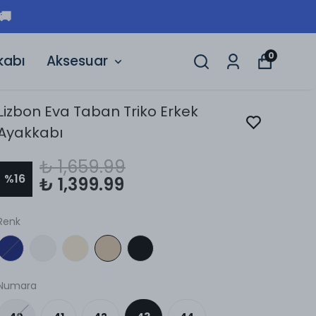
🚚
0
kabı
Aksesuar
Lizbon Eva Taban Triko Erkek
Ayakkabı
₺ 1,659.99
%
16
₺ 1,399.99
Renk
Numara