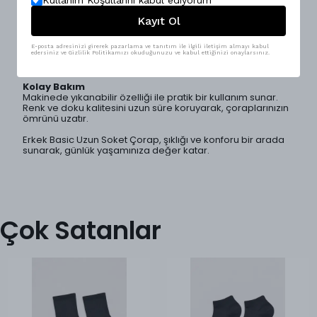
Kullanım Koşullarını kabul ediyorum
bileğini korurken, soğuk havalarda ek bir sıcaklık katmanı
oluşturur.
Kayıt Ol
Şıklık ve Fonksiyon
Mesfeno markasının zarif tasarımı, her türlü kıyafetle
E-posta adresinizi girerek pazarlama ve tanıtım ile ilgili iletişim almayı kabul
uyumlu bir görünüm sunar. Hem spor hem de resmi
edersiniz ve Gizlilik Politikamızı okuduğunuzu ve kabul ettiğinizi onaylarsınız.
ortamlarda rahatlıkla kullanılabilir.
Kolay Bakım
Makinede yıkanabilir özelliği ile pratik bir kullanım sunar.
Renk ve doku kalitesini uzun süre koruyarak, çoraplarınızın
ömrünü uzatır.
Erkek Basic Uzun Soket Çorap, şıklığı ve konforu bir arada
sunarak, günlük yaşamınıza değer katar.
Çok Satanlar