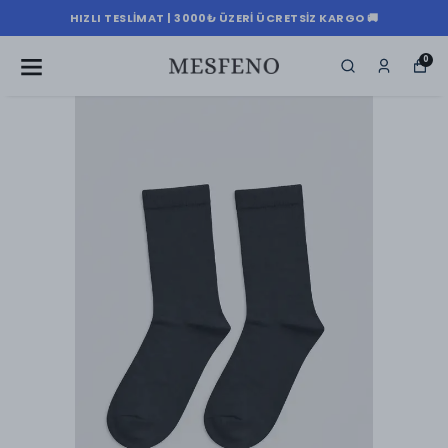
HIZLI TESLIMAT | 3000₺ ÜZERI ÜCRETSIZ KARGO 🚚
0