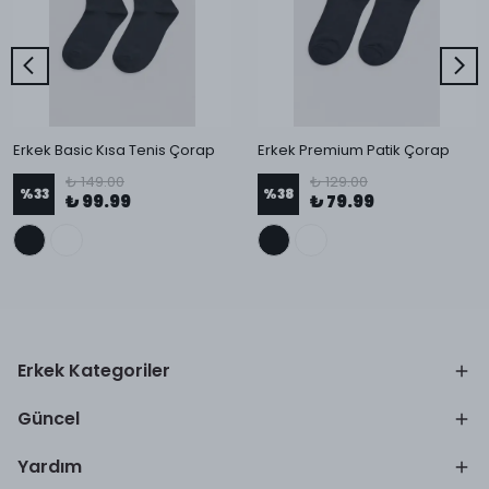
Erkek Basic Kısa Tenis Çorap
Erkek Premium Patik Çorap
₺ 149.00
₺ 129.00
%
33
%
38
₺ 99.99
₺ 79.99
Erkek Kategoriler
Güncel
Yardım