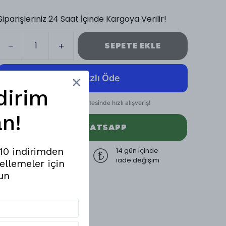
Siparişleriniz 24 Saat İçinde Kargoya Verilir!
SEPETE EKLE
dirim
n!
WHATSAPP
%10 indirimden
3000 TL üzeri
14 gün içinde
ücretsiz kargo
iade değişim
ellemeler için
un