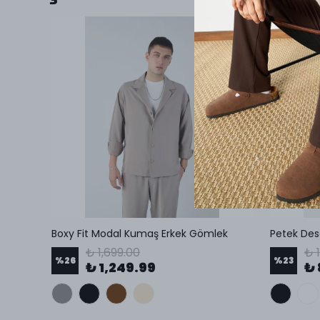
Mesfeno Erkek Oversize Şardonlu 3 İplik Kapüşonlu Sweatshirt
Boxy Fit Modal Kumaş Erkek Gömlek
₺ 1,699.00
₺ 
%
26
%
23
₺ 1,249.99
₺ 