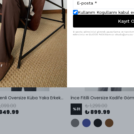
Kullanım Koşullarını kabul 
Kayıt O
E-posta adresinizi girerek pazarlama ve tanıtım 
edersiniz ve Gizlilik Politikamızı okuduğunuzu v
Petek Desenli Oversize Küba Yaka Erkek Gömlek
İnce Fitilli Oversize Kadife Gö
1,099.00
₺ 1,299.00
%
31
849.99
₺ 899.99