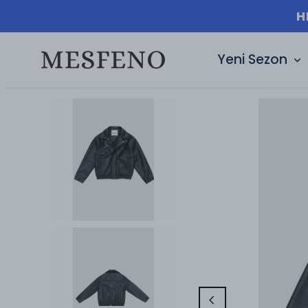
LI TESLIMAT | 3000₺ ÜZERI ÜCRETSIZ KARGO 
Yeni Sezon