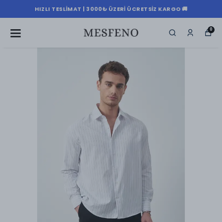
HIZLI TESLIMAT | 3000₺ ÜZERI ÜCRETSIZ KARGO 🚚
0