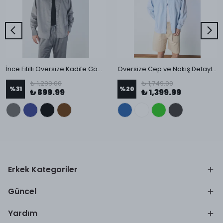
İnce Fitilli Oversize Kadife Gömlek
Oversize Cep ve Nakış Detaylı Gömlek
₺ 1,299.00
₺ 1,749.00
%
31
%
20
₺ 899.99
₺ 1,399.99
Erkek Kategoriler
Güncel
Yardım