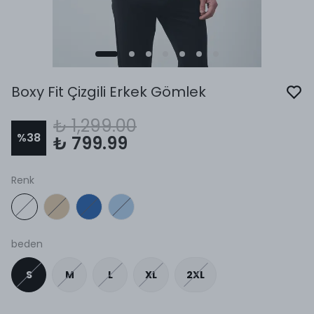
Boxy Fit Çizgili Erkek Gömlek
₺ 1,299.00
%
38
₺ 799.99
Renk
beden
S
M
L
XL
2XL