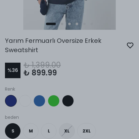
Yarım Fermuarlı Oversize Erkek
Sweatshirt
₺ 1,399.00
%
36
₺ 899.99
Renk
beden
S
M
L
XL
2XL