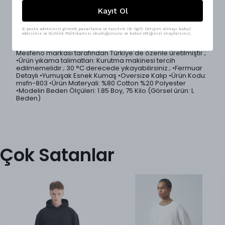
Minimal tasarımıyla öne çıkan yarım fermuarlı oversize
erkek sweatshirt, yanda yırtmaç detayı ve premium kumaş
Kayıt Ol
dokusuyla konforu ve stili bir arada sunar.; Salaş kesimiyle
özgür bir duruş sağlarken, yumuşak premium kumaşı
sayesinde gün boyu rahat bir kullanım sunar.; 5 farklı renk
E-posta adresinizi girerek pazarlama ve tanıtım ile ilgili iletişim almayı kabul
edersiniz ve Gizlilik Politikamızı okuduğunuzu ve kabul ettiğinizi onaylarsınız.
seçeneği ile geniş kombin imkanı sunar.; Sokak Modası ve
casual kombinler için mükemmel bir seçim! •Ürünlerimiz
Mesfeno markası tarafından Türkiye'de özenle üretilmiştir.;
•Ürün yıkama talimatları: Kurutma makinesi tercih
edilmemelidir.; 30 °C derecede yıkayabilirsiniz.; •Fermuar
Detaylı •Yumuşak Esnek Kumaş •Oversize Kalıp •Ürün Kodu:
msfn-803 •Ürün Materyali: %80 Cotton %20 Polyester
•Modelin Beden Ölçüleri: 1.85 Boy, 75 Kilo (Görsel ürün: L
Beden)
Çok Satanlar