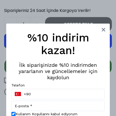
Siparişleriniz 24 Saat İçinde Kargoya Verilir!
SEPETE EKLE
%10 indirim
kazan!
İlk siparişinizde %10 indirimden
WHATSAPP
yararlanın ve güncellemeler için
kaydolun
3000 TL üzeri ücretsiz kargo
Telefon
14 gün içinde iade değişim
Ürün Açıklaması
Kullanım Koşullarını kabul ediyorum