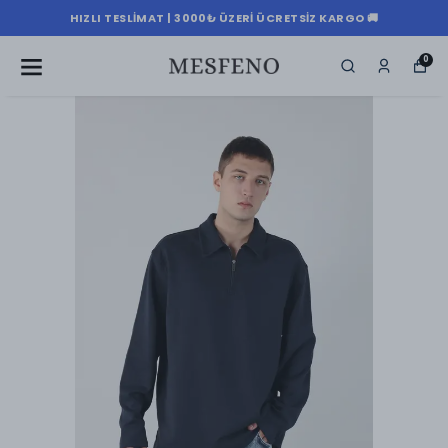
HIZLI TESLIMAT | 3000₺ ÜZERI ÜCRETSIZ KARGO 🚚
0