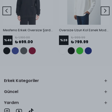
Mesfeno Erkek Oversize Şardonlu 3 İplik Kapüşonlu Sweatshirt
Oversize Uzun Kol Esnek Modal Sweatshirt
₺ 1,160.00
₺ 999.99
%
40
%
20
₺ 699.00
₺ 799.99
Erkek Kategoriler
Güncel
Yardım