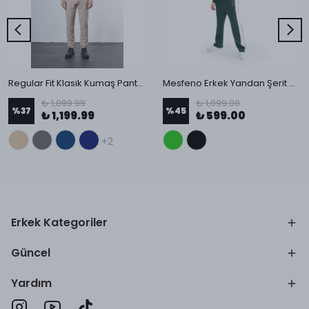
Regular Fit Klasik Kumaş Pantolon
Mesfeno Erkek Yandan Şerit Detaylı Baggy Pantolon
₺ 1,899.99
₺ 1,099.00
%
37
%
45
₺ 1,199.99
₺ 599.00
+2
Erkek Kategoriler
Güncel
Yardım