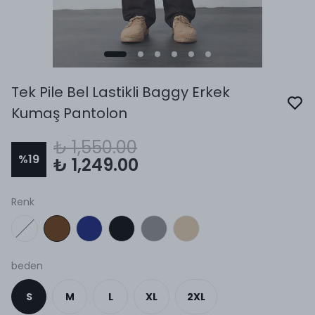
Tek Pile Bel Lastikli Baggy Erkek
Kumaş Pantolon
₺ 1,550.00
%
19
₺ 1,249.00
Renk
beden
S
M
L
XL
2XL