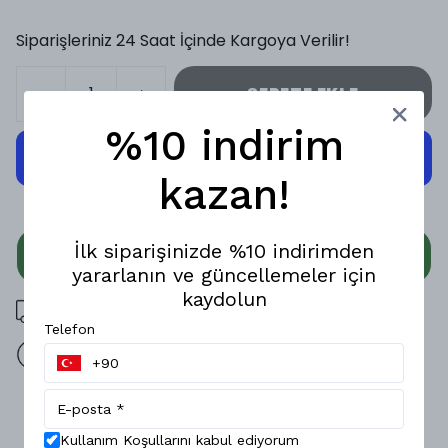
Siparişleriniz 24 Saat İçinde Kargoya Verilir!
SEPETE EKLE
%10 indirim
kazan!
İlk siparişinizde %10 indirimden
WHATSAPP
yararlanın ve güncellemeler için
kaydolun
3000 TL üzeri ücretsiz kargo
Telefon
14 gün içinde iade değişim
Ürün Açıklaması
Kullanım Koşullarını kabul ediyorum