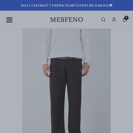
HIZLI TESLIMAT | 3000₺ ÜZERI ÜCRETSIZ KARGO 🚚
0