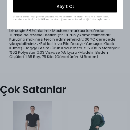
Zamansız stiliyle gardırobun vazgeçilmez parçası olmaya
aday tek pileli baggy erkek kumaş pantolon, rahatlığı ve
Kayıt Ol
şıklığı bir arada sunar.; Baggy kesimiyle modern bir siluet
oluştururken, lastikli bel detayı sayesinde maksimum
konfor sağlar.; Tek pile detayı pantolona zarif bir form
E-posta adresinizi girerek pazarlama ve tanıtım ile ilgili iletişim almayı kabul
edersiniz ve Gizlilik Politikamızı okuduğunuzu ve kabul ettiğinizi onaylarsınız.
kazandırır.; 5 farklı renk seçeneği ile geniş kombin imkanı
sunar.; Sokak Modası ve casual kombinler için mükemmel
bir seçim! •Ürünlerimiz Mesfeno markası tarafından
Türkiye'de özenle üretilmiştir.; •Ürün yıkama talimatları:
Kurutma makinesi tercih edilmemelidir.; 30 °C derecede
yıkayabilirsiniz.; •Bel lastik ve Pile Detaylı •Yumuşak Klasik
Kumaş •Baggy Kesim •Ürün Kodu: msfn-515 •Ürün Materyali:
%62 Polyester %33 Visvose %5 Lycra •Modelin Beden
Ölçüleri: 1.85 Boy, 75 Kilo (Görsel ürün: M Beden)
Çok Satanlar