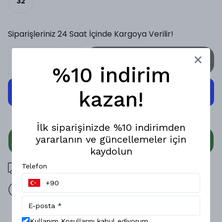
32
Siparişleriniz 24 Saat İçinde Kargoya Verilir!
SEPETE EKLE
%10 indirim
kazan!
İlk siparişinizde %10 indirimden
yararlanın ve güncellemeler için
WHATSAPP
kaydolun
3000 TL üzeri ücretsiz kargo
Telefon
14 gün içinde iade değişim
Ürün Açıklaması
Kullanım Koşullarını kabul ediyorum