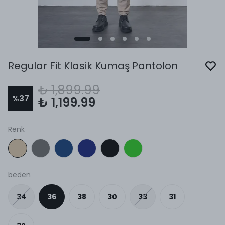
Regular Fit Klasik Kumaş Pantolon
₺ 1,899.99
%
37
₺ 1,199.99
Renk
beden
34
36
38
30
33
31