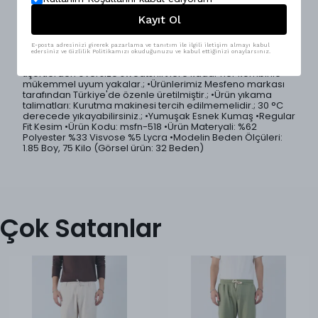
Kayıt Ol
Konforu ön planda tutan regular kesim erkek pantolon,
sade ve modern tasarımıyla günlük giyimin vazgeçilmez
parçalarından biri.; Yumuşak dokulu ve esnek kumaşı
E-posta adresinizi girerek pazarlama ve tanıtım ile ilgili iletişim almayı kabul
sayesinde rahat hareket etmenizi sağlar.; Hem casual hem
edersiniz ve Gizlilik Politikamızı okuduğunuzu ve kabul ettiğinizi onaylarsınız.
de şehir stiline kolayca uyum sağlayan bu pantolon, basic
tişörtlerden oversize sweatshirt’lere kadar her kombinle
mükemmel uyum yakalar.; •Ürünlerimiz Mesfeno markası
tarafından Türkiye'de özenle üretilmiştir.; •Ürün yıkama
talimatları: Kurutma makinesi tercih edilmemelidir.; 30 °C
derecede yıkayabilirsiniz.; •Yumuşak Esnek Kumaş •Regular
Fit Kesim •Ürün Kodu: msfn-518 •Ürün Materyali: %62
Polyester %33 Visvose %5 Lycra •Modelin Beden Ölçüleri:
1.85 Boy, 75 Kilo (Görsel ürün: 32 Beden)
Çok Satanlar