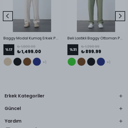
Baggy Modal Kumaş Erkek Pantolon
Beli Lastikli Baggy Ottoman Pantolon
₺ 1,800.00
₺ 1,299.99
%
17
%
31
₺ 1,499.00
₺ 899.99
+1
+1
Erkek Kategoriler
Güncel
Yardım