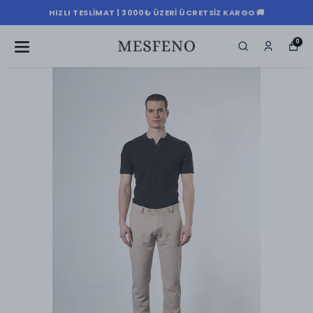
HIZLI TESLIMAT | 3000₺ ÜZERI ÜCRETSIZ KARGO 🚚
0