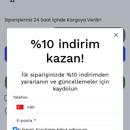
32
Siparişleriniz 24 Saat İçinde Kargoya Verilir!
SEPETE EKLE
%10 indirim
kazan!
İlk siparişinizde %10 indirimden
yararlanın ve güncellemeler için
WHATSAPP
kaydolun
3000 TL üzeri ücretsiz kargo
Telefon
14 gün içinde iade değişim
Ürün Açıklaması
Kullanım Koşullarını kabul ediyorum