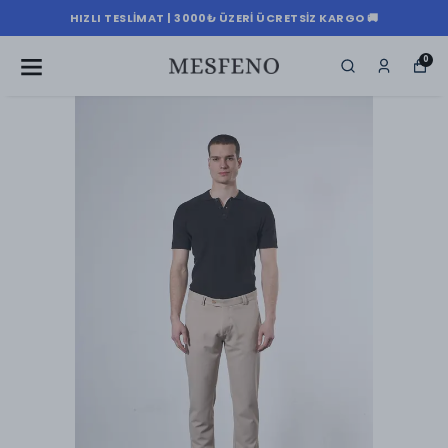
HIZLI TESLIMAT | 3000₺ ÜZERI ÜCRETSIZ KARGO 🚚
0