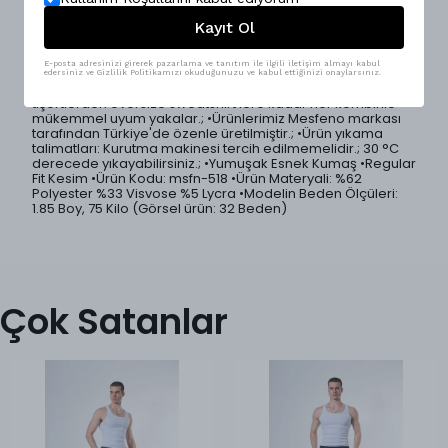
Kayıt Ol
Konforu ön planda tutan regular kesim erkek pantolon,
sade ve modern tasarımıyla günlük giyimin vazgeçilmez
parçalarından biri.; Yumuşak dokulu ve esnek kumaşı
E-posta adresinizi girerek pazarlama ve tanıtım ile ilgili iletişim almayı kabul
sayesinde rahat hareket etmenizi sağlar.; Hem casual hem
edersiniz ve Gizlilik Politikamızı okuduğunuzu ve kabul ettiğinizi onaylarsınız.
de şehir stiline kolayca uyum sağlayan bu pantolon, basic
tişörtlerden oversize sweatshirt’lere kadar her kombinle
mükemmel uyum yakalar.; •Ürünlerimiz Mesfeno markası
tarafından Türkiye'de özenle üretilmiştir.; •Ürün yıkama
talimatları: Kurutma makinesi tercih edilmemelidir.; 30 °C
derecede yıkayabilirsiniz.; •Yumuşak Esnek Kumaş •Regular
Fit Kesim •Ürün Kodu: msfn-518 •Ürün Materyali: %62
Polyester %33 Visvose %5 Lycra •Modelin Beden Ölçüleri:
1.85 Boy, 75 Kilo (Görsel ürün: 32 Beden)
Çok Satanlar