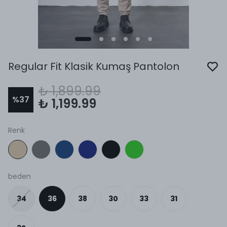
Regular Fit Klasik Kumaş Pantolon
₺ 1,899.99
%
37
₺ 1,199.99
Renk
beden
34
36
38
30
33
31