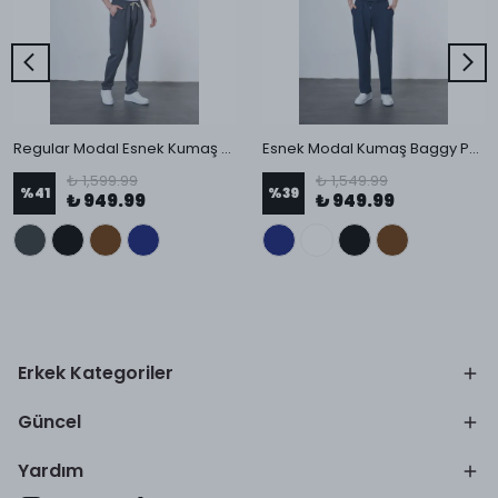
Regular Modal Esnek Kumaş Pantolon
Esnek Modal Kumaş Baggy Pantolon
₺ 1,599.99
₺ 1,549.99
%
41
%
39
₺ 949.99
₺ 949.99
Erkek Kategoriler
Güncel
Yardım