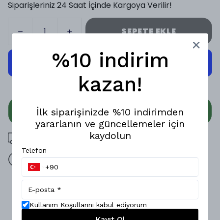
Siparişleriniz 24 Saat İçinde Kargoya Verilir!
SEPETE EKLE
%10 indirim
kazan!
WHATSAPP
İlk siparişinizde %10 indirimden
yararlanın ve güncellemeler için
kaydolun
3000 TL üzeri ücretsiz kargo
Telefon
14 gün içinde iade değişim
Ürün Açıklaması
Zamansız şıklığı ve konforu bir arada sunan Regular Polo
Kullanım Koşullarını kabul ediyorum
Yaka Triko T-Shirt, günlük stilinizi zahmetsizce yükseltir.;
Kayıt Ol