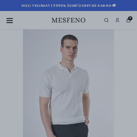
HIZLI TESLIMAT | 3000₺ ÜZERI ÜCRETSIZ KARGO 🚚
0