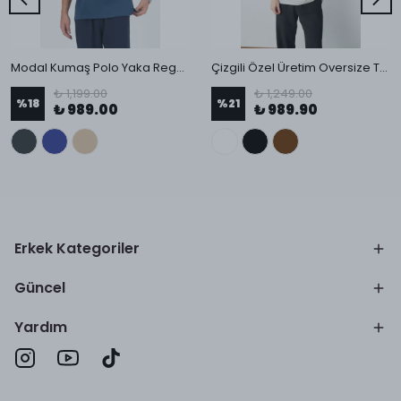
Modal Kumaş Polo Yaka Regular T-Shirt
Çizgili Özel Üretim Oversize T-Shirt
₺ 1,199.00
₺ 1,249.00
%
18
%
21
₺ 989.00
₺ 989.90
Erkek Kategoriler
Güncel
Yardım