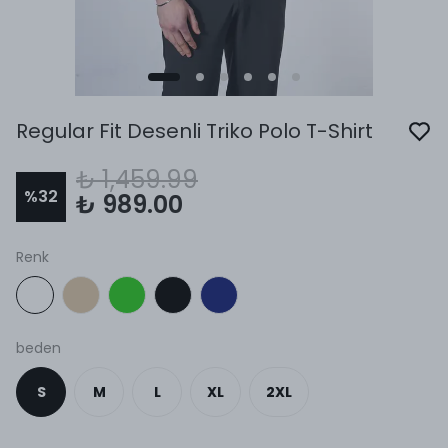
Regular Fit Desenli Triko Polo T-Shirt
₺ 1,459.99
%
32
₺ 989.00
Renk
beden
S
M
L
XL
2XL