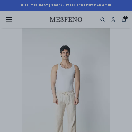
HIZLI TESLIMAT | 3000₺ ÜZERI ÜCRETSIZ KARGO 🚚
0