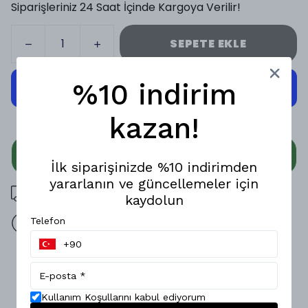
Siparişleriniz 24 Saat İçinde Kargoya Verilir!
SEPETE EKLE
%10 indirim
kazan!
WHATSAPP
İlk siparişinizde %10 indirimden
yararlanın ve güncellemeler için
3000 TL üzeri ücretsiz kargo
kaydolun
Telefon
14 gün içinde iade değişim
Ürün Açıklaması
Doğal dokusu ve rahat kalıbıyla öne çıkan bu erkek
pantolon, pamuk keten karışımlı kumaşı sayesinde hafif,
Kullanım Koşullarını kabul ediyorum