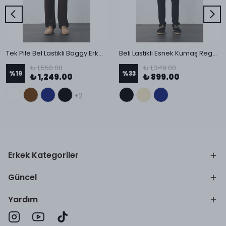
Tek Pile Bel Lastikli Baggy Erkek Kumaş Pantolon
Beli Lastikli Esnek Kumaş Regular Pantolon
₺ 1,550.00
₺ 1,349.00
%
19
%
33
₺ 1,249.00
₺ 899.00
+2
Erkek Kategoriler
Güncel
Yardım