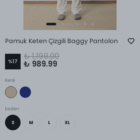
Pamuk Keten Çizgili Baggy Pantolon
₺ 1,199.00
%
17
₺ 989.99
Renk
beden
S
M
L
XL