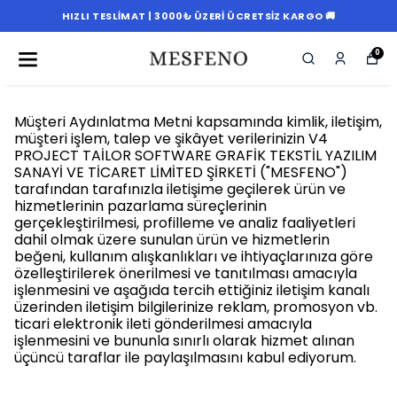
HIZLI TESLIMAT | 3000₺ ÜZERI ÜCRETSIZ KARGO 🚚
0
Müşteri Aydınlatma Metni kapsamında kimlik, iletişim,
müşteri işlem, talep ve şikâyet verilerinizin V4
PROJECT TAİLOR SOFTWARE GRAFİK TEKSTİL YAZILIM
SANAYİ VE TİCARET LİMİTED ŞİRKETİ ("MESFENO")
tarafından tarafınızla iletişime geçilerek ürün ve
hizmetlerinin pazarlama süreçlerinin
gerçekleştirilmesi, profilleme ve analiz faaliyetleri
dahil olmak üzere sunulan ürün ve hizmetlerin
beğeni, kullanım alışkanlıkları ve ihtiyaçlarınıza göre
özelleştirilerek önerilmesi ve tanıtılması amacıyla
işlenmesini ve aşağıda tercih ettiğiniz iletişim kanalı
üzerinden iletişim bilgilerinize reklam, promosyon vb.
ticari elektronik ileti gönderilmesi amacıyla
işlenmesini ve bununla sınırlı olarak hizmet alınan
üçüncü taraflar ile paylaşılmasını kabul ediyorum.