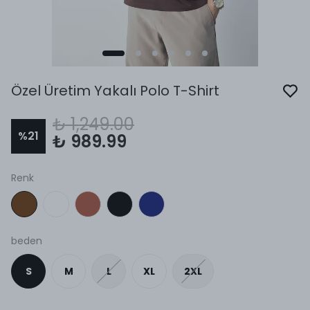
Özel Üretim Yakalı Polo T-Shirt
₺ 1,249.00
%
21
₺ 989.99
Renk
beden
S
M
L
XL
2XL