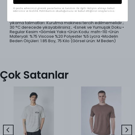
gün boyu konfor sağlar.; 5 farklı renk seçeneği ile geniş
kombin imkanı sunar.; Regular fit kesimi, vücuda dengeli
otururken, özel gömlek yaka tasarımı modern, sade ve
E-posta adresinizi girerek pazarlama ve tanıtım ile ilgili iletişim almayı kabul
edersiniz ve Gizlilik Politikamızı okuduğunuzu ve kabul ettiğinizi onaylarsınız.
premium bir görünüm sunar.; •Ürünlerimiz Mesfeno
markası tarafından Türkiye'de özenle üretilmiştir.; •Ürün
yıkama talimatları: Kurutma makinesi tercih edilmemelidir.;
30 °C derecede yıkayabilirsiniz.; •Esnek ve Yumuşak Doku •
Regular Kesim •Gömlek Yaka •Ürün Kodu: msfn-110 •Ürün
Materyali: %75 Viscose %20 Polyester %5 Lycra •Modelin
Beden Ölçüleri: 1.85 Boy, 75 Kilo (Görsel ürün: M Beden)
Çok Satanlar