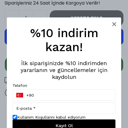
Siparişleriniz 24 Saat İçinde Kargoya Verilir!
SEPETE EKLE
%10 indirim
kazan!
İlk siparişinizde %10 indirimden
WHATSAPP
yararlanın ve güncellemeler için
kaydolun
3000 TL üzeri ücretsiz kargo
Telefon
14 gün içinde iade değişim
Ürün Açıklaması
Kullanım Koşullarını kabul ediyorum
Konfor ve şıklığın birleşimi erkek Polo t-shirt! Modal
kumaşın yumuşak dokusu, hafif ve nefes alabilen yapısıyla
Kayıt Ol