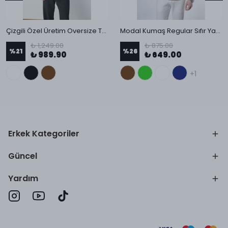
Çizgili Özel Üretim Oversize T-Shirt
Modal Kumaş Regular Sıfır Yaka T-Shirt
₺ 1,249.00
₺ 875.00
%
21
%
26
₺ 989.90
₺ 649.00
+1
Erkek Kategoriler
Güncel
Yardım