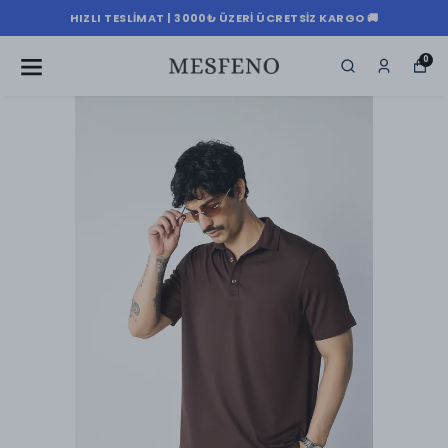
HIZLI TESLIMAT | 3000₺ ÜZERI ÜCRETSIZ KARGO 🚚
0