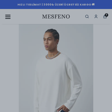
HIZLI TESLIMAT | 3000₺ ÜZERI ÜCRETSIZ KARGO 🚚
0