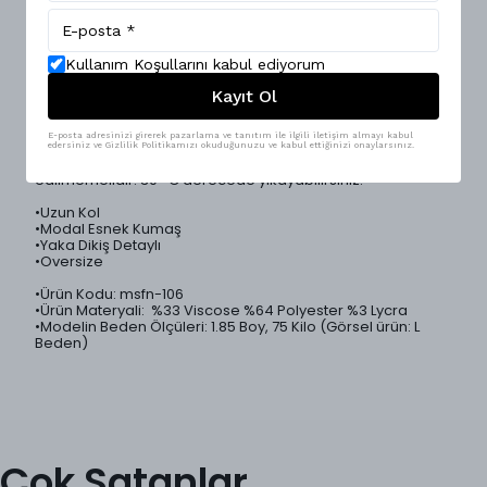
Nefes alabilen uzun kol oversize erkek t-shirt, şık ve rahat
bir kullanım sunar. Modal kumaşın esnek yapısı gün boyu
konfor sağlarken, yaka dikiş detayları tasarıma ince bir
dokunuş katıyor. 4 farklı renk seçeneği ile geniş kombin
imkanı sunar. Sokak Modası ve casual kombinler için
Kullanım Koşullarını kabul ediyorum
mükemmel bir seçim!
Kayıt Ol
•Ürünlerimiz Mesfeno markası tarafından Türkiye'de özenle
üretilmiştir.
E-posta adresinizi girerek pazarlama ve tanıtım ile ilgili iletişim almayı kabul
edersiniz ve Gizlilik Politikamızı okuduğunuzu ve kabul ettiğinizi onaylarsınız.
•Ürün yıkama talimatları: Kurutma makinesi tercih
edilmemelidir. 30 °C derecede yıkayabilirsiniz.
•Uzun Kol
•Modal Esnek Kumaş
•Yaka Dikiş Detaylı
•Oversize
•Ürün Kodu: msfn-106
•Ürün Materyali: %33 Viscose %64 Polyester %3 Lycra
•Modelin Beden Ölçüleri: 1.85 Boy, 75 Kilo (Görsel ürün: L
Beden)
Çok Satanlar