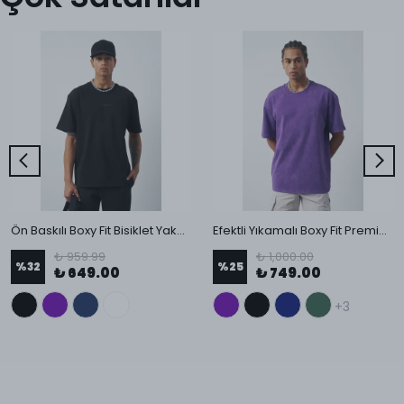
Ön Baskılı Boxy Fit Bisiklet Yaka T-Shirt
Efektli Yıkamalı Boxy Fit Premium T-Shirt
₺ 959.99
₺ 1,000.00
%
32
%
25
₺ 649.00
₺ 749.00
+3