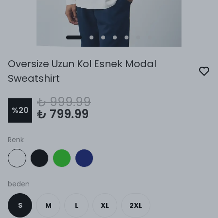
Oversize Uzun Kol Esnek Modal
Sweatshirt
₺ 999.99
%
20
₺ 799.99
Renk
beden
S
M
L
XL
2XL