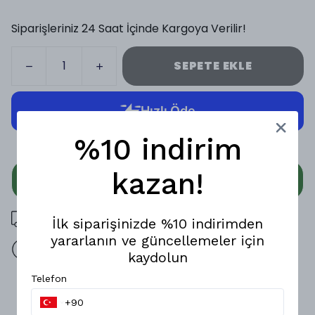
Siparişleriniz 24 Saat İçinde Kargoya Verilir!
SEPETE EKLE
%10 indirim
kazan!
WHATSAPP
3000 TL üzeri ücretsiz kargo
İlk siparişinizde %10 indirimden
yararlanın ve güncellemeler için
14 gün içinde iade değişim
kaydolun
Telefon
Ürün Açıklaması