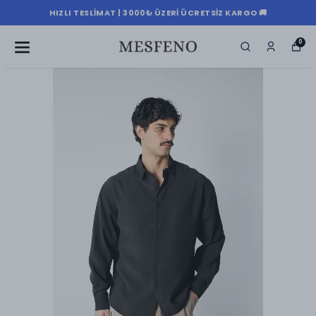
HIZLI TESLIMAT | 3000₺ ÜZERI ÜCRETSIZ KARGO 🚚
0