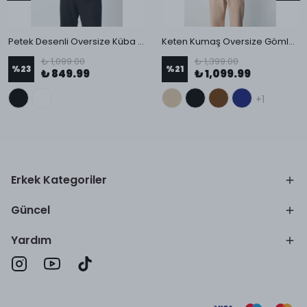
Petek Desenli Oversize Küba Yaka Erkek Gömlek
Keten Kumaş Oversize Gömlek
₺ 1,099.00
₺ 1,399.00
%
23
%
21
₺ 849.99
₺ 1,099.99
+1
Erkek Kategoriler
Güncel
Yardım