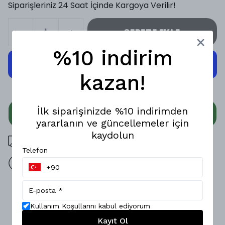
Siparişleriniz 24 Saat İçinde Kargoya Verilir!
SEPETE EKLE
%10 indirim
kazan!
İlk siparişinizde %10 indirimden
WHATSAPP
yararlanın ve güncellemeler için
kaydolun
3000 TL üzeri ücretsiz kargo
Telefon
14 gün içinde iade değişim
Ürün Açıklaması
Kullanım Koşullarını kabul ediyorum
Hafif ve rahat bir stil için ideal! Modal kumaşı sayesinde
serin tutan bu salaş modal erkek gömlek, yumuşak
Kayıt Ol