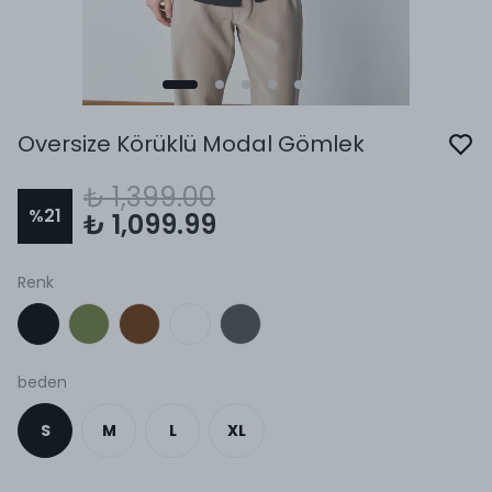
Oversize Körüklü Modal Gömlek
₺ 1,399.00
%
21
₺ 1,099.99
Renk
beden
S
M
L
XL