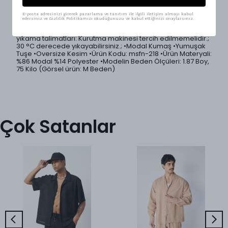
dokusuyla gün boyu konfor sağlar.; Rahat kesimi ile
özgürce hareket etmeni sağlar.; 5 farklı renk seçeneği ile
geniş kombin imkanı sunar.; Sokak modası ve casual
E-posta adresinizi girerek pazarlama ve tanıtım ile ilgili iletişim almayı kabul
edersiniz ve Gizlilik Politikamızı okuduğunuzu ve kabul ettiğinizi onaylarsınız.
kombinler için mükemmel seçim! •Ürünlerimiz Mesfeno
markası tarafından Türkiye'de özenle üretilmiştir.; •Ürün
yıkama talimatları: Kurutma makinesi tercih edilmemelidir.;
30 °C derecede yıkayabilirsiniz.; •Modal Kumaş •Yumuşak
Tuşe •Oversize Kesim •Ürün Kodu: msfn-218 •Ürün Materyali:
%86 Modal %14 Polyester •Modelin Beden Ölçüleri: 1.87 Boy,
75 Kilo (Görsel ürün: M Beden)
Çok Satanlar