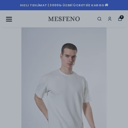
HIZLI TESLIMAT | 3000₺ ÜZERI ÜCRETSIZ KARGO 🚚
0