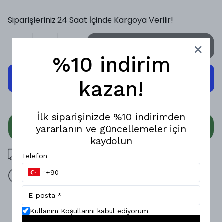
Siparişleriniz 24 Saat İçinde Kargoya Verilir!
SEPETE EKLE
%10 indirim
kazan!
İlk siparişinizde %10 indirimden
WHATSAPP
yararlanın ve güncellemeler için
kaydolun
3000 TL üzeri ücretsiz kargo
Telefon
14 gün içinde iade değişim
Ürün Açıklaması
Kullanım Koşullarını kabul ediyorum