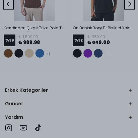
Kendinden Çizgili Triko Polo T-Shirt
Ön Baskılı Boxy Fit Bisiklet Yaka T-Shirt
₺ 1,599.99
₺ 959.99
%
38
%
32
₺ 989.98
₺ 649.00
+1
Erkek Kategoriler
Güncel
Yardım