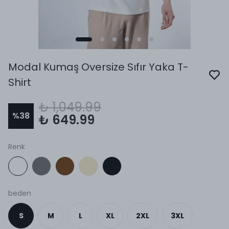
Modal Kumaş Oversize Sıfır Yaka T-
Shirt
₺ 1,049.99
%
38
₺ 649.99
Renk
beden
S
M
L
XL
2XL
3XL