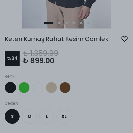
Keten Kumaş Rahat Kesim Gömlek
₺ 1,359.99
%
34
₺ 899.00
Renk
beden
S
M
L
XL