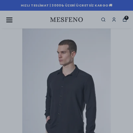
HIZLI TESLIMAT | 3000₺ ÜZERI ÜCRETSIZ KARGO 🚚
0