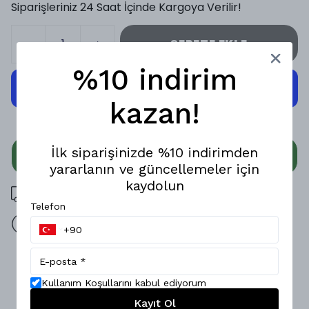
Siparişleriniz 24 Saat İçinde Kargoya Verilir!
SEPETE EKLE
%10 indirim
kazan!
İlk siparişinizde %10 indirimden
WHATSAPP
yararlanın ve güncellemeler için
kaydolun
3000 TL üzeri ücretsiz kargo
Telefon
14 gün içinde iade değişim
Ürün Açıklaması
Kullanım Koşullarını kabul ediyorum
Hafifliği ve yumuşak dokusuyla öne çıkan bu özel tasarım
gömlek, Kendine özgü deseninin benzersiz hissini yaşatır.;
Kayıt Ol