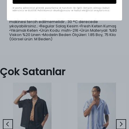
Basic tasarımı, klasik ve modern tarzı harmanlarken, rahat
kesimiyle özgürce hareket etmeni ve premium hissetmeni
sağlar.; 5 farklı renk seçeneği ile geniş kombin imkanı
E-posta adresinizi girerek pazarlama ve tanıtım ile ilgili iletişim almayı kabul
edersiniz ve Gizlilik Politikamızı okuduğunuzu ve kabul ettiğinizi onaylarsınız.
sunar.; •Ürünlerimiz Mesfeno markası tarafından Türkiye'de
özenle üretilmiştir.; •Ürün yıkama talimatları: Kurutma
makinesi tercih edilmemelidir.; 30 °C derecede
yıkayabilirsiniz.; •Regular Salaş Kesim •Fresh Keten Kumaş
•Yıkamalı Keten •Ürün Kodu: msfn-216 •Ürün Materyali: %80
Viskon %20 Linen •Modelin Beden Ölçüleri: 1.85 Boy, 75 Kilo
(Görsel ürün: M Beden)
Çok Satanlar