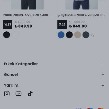
Petek Desenli Oversize Küba Yaka Erkek Gömlek
Çizgili Küba Yaka Oversize Erkek Gömlek
₺ 1,099.00
₺ 1,099.00
%
23
%
23
₺ 849.99
₺ 849.00
+2
Erkek Kategoriler
Güncel
Yardım