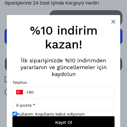
Siparişleriniz 24 Saat İçinde Kargoya Verilir!
SEPETE EKLE
%10 indirim
kazan!
İlk siparişinizde %10 indirimden
WHATSAPP
yararlanın ve güncellemeler için
kaydolun
3000 TL üzeri ücretsiz kargo
Telefon
14 gün içinde iade değişim
Ürün Açıklaması
Kullanım Koşullarını kabul ediyorum
Hafifliği ve yumuşak dokusuyla öne çıkan bu özel tasarım
Kayıt Ol
gömlek, Kendine özgü deseninin benzersiz hissini yaşatır.;