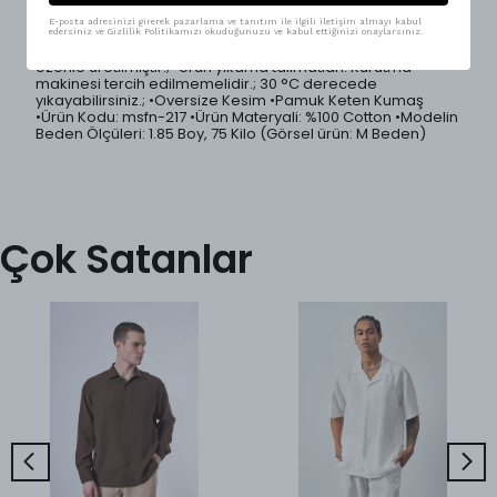
Basic tasarımı, klasik ve modern tarzı harmanlarken, rahat
kesimiyle özgürce hareket etmeni ve premium hissetmeni
E-posta adresinizi girerek pazarlama ve tanıtım ile ilgili iletişim almayı kabul
sağlar.; 5 farklı renk seçeneği ile geniş kombin imkanı
edersiniz ve Gizlilik Politikamızı okuduğunuzu ve kabul ettiğinizi onaylarsınız.
sunar.; •Ürünlerimiz Mesfeno markası tarafından Türkiye'de
özenle üretilmiştir.; •Ürün yıkama talimatları: Kurutma
makinesi tercih edilmemelidir.; 30 °C derecede
yıkayabilirsiniz.; •Oversize Kesim •Pamuk Keten Kumaş
•Ürün Kodu: msfn-217 •Ürün Materyali: %100 Cotton •Modelin
Beden Ölçüleri: 1.85 Boy, 75 Kilo (Görsel ürün: M Beden)
Çok Satanlar