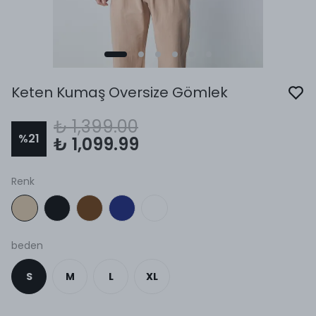
Keten Kumaş Oversize Gömlek
₺ 1,399.00
%
21
₺ 1,099.99
Renk
beden
S
M
L
XL