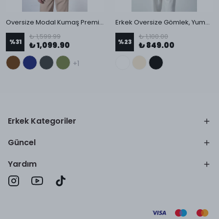
Oversize Modal Kumaş Premium Erkek Gömlek
Erkek Oversize Gömlek, Yumuşak Tuşe Kumaş, Küba Yaka, Kısa Kollu Gömlek
₺ 1,599.99
₺ 1,100.00
%
31
%
23
₺ 1,099.90
₺ 849.00
+1
Erkek Kategoriler
Güncel
Yardım