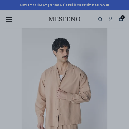
HIZLI TESLIMAT | 3000₺ ÜZERI ÜCRETSIZ KARGO 🚚
0