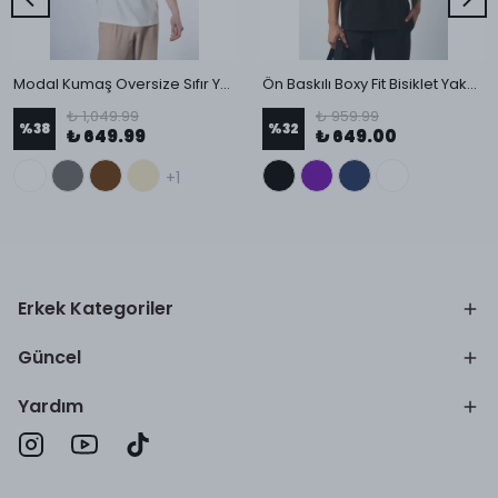
Modal Kumaş Oversize Sıfır Yaka T-Shirt
Ön Baskılı Boxy Fit Bisiklet Yaka T-Shirt
₺ 1,049.99
₺ 959.99
%
38
%
32
₺ 649.99
₺ 649.00
+1
Erkek Kategoriler
Güncel
Yardım