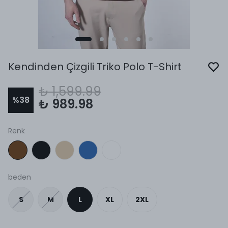
Kendinden Çizgili Triko Polo T-Shirt
₺ 1,599.99
%
38
₺ 989.98
Renk
beden
S
M
L
XL
2XL