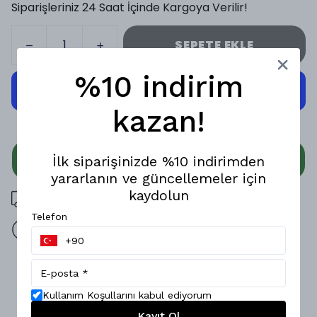
Siparişleriniz 24 Saat İçinde Kargoya Verilir!
SEPETE EKLE
%10 indirim
kazan!
WHATSAPP
İlk siparişinizde %10 indirimden
yararlanın ve güncellemeler için
kaydolun
3000 TL üzeri ücretsiz kargo
Telefon
14 gün içinde iade değişim
Ürün Açıklaması
Zamansız şıklığı ve konforu bir arada sunan Regular Polo
Kullanım Koşullarını kabul ediyorum
Yaka Triko T-Shirt, günlük stilinizi zahmetsizce yükseltir.;
Kayıt Ol