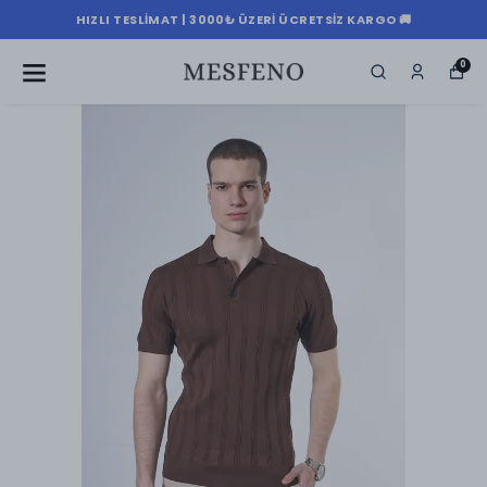
HIZLI TESLIMAT | 3000₺ ÜZERI ÜCRETSIZ KARGO 🚚
0