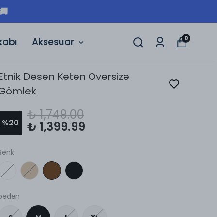
0
kabı
Aksesuar
Etnik Desen Keten Oversize
Gömlek
₺ 1,749.00
%
20
₺ 1,399.99
Renk
beden