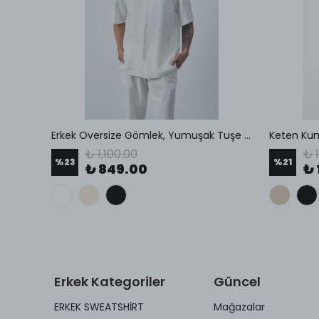
Modal Uzun Kol Rahat Kesim Erkek Gömlek
Erkek Oversize Gömlek, Yumuşak Tuşe Kumaş, Küba Yaka, Kısa Kollu Gömlek
Keten Ku
₺ 1,100.00
₺ 
%
23
%
21
₺ 849.00
₺ 
Erkek Kategoriler
Güncel
ERKEK SWEATSHİRT
Mağazalar