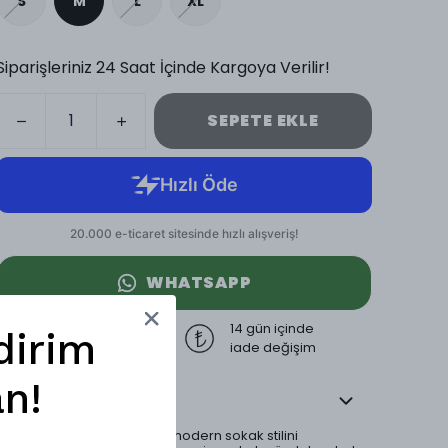
S
M
L
XL
Siparişleriniz 24 Saat İçinde Kargoya Verilir!
SEPETE EKLE
WHATSAPP
3000 TL üzeri
14 gün içinde
dirim
ücretsiz kargo
iade değişim
n!
Ürün Açıklaması
Etnik desen detaylarıyla modern sokak stilini