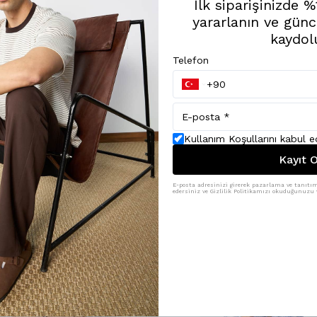
İlk siparişinizde 
yararlanın ve günc
kaydol
Telefon
Kullanım Koşullarını kabul 
Kayıt O
E-posta adresinizi girerek pazarlama ve tanıtım 
edersiniz ve Gizlilik Politikamızı okuduğunuzu v