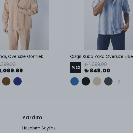
maş Oversize Gömlek
Çizgili Küba Yaka Oversize Er
1,399.00
₺ 1,099.00
%
23
1,099.99
₺ 849.00
+1
+2
Yardım
Hesabım Sayfası