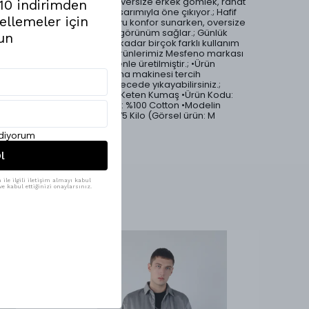
buluşturan bu kısa kollu oversize erkek gömlek, rahat
%10 indirimden
kesimi ve dikkat çekici tasarımıyla öne çıkıyor.; Hafif
ellemeler için
yapısı sayesinde gün boyu konfor sunarken, oversize
formu özgür ve trend bir görünüm sağlar.; Günlük
un
kombinlerden yaz stiline kadar birçok farklı kullanım
için ideal bir parçadır.; •Ürünlerimiz Mesfeno markası
tarafından Türkiye'de özenle üretilmiştir.; •Ürün
yıkama talimatları: Kurutma makinesi tercih
edilmemelidir.; 30 °C derecede yıkayabilirsiniz.;
•Oversize Kesim •Pamuk Keten Kumaş •Ürün Kodu:
msfn-220 •Ürün Materyali: %100 Cotton •Modelin
Beden Ölçüleri: 1.85 Boy, 75 Kilo (Görsel ürün: M
Beden)
ediyorum
l
ile ilgili iletişim almayı kabul
e kabul ettiğinizi onaylarsınız.