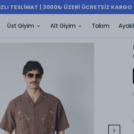
 3000₺ ÜZERI ÜCRETSIZ KARGO 🚚
Üst Giyim
Alt Giyim
Takım
Ayak