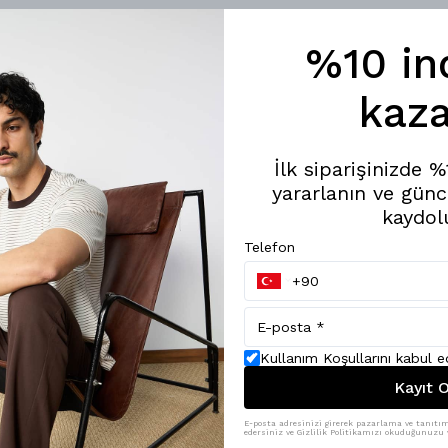
%10 in
kaza
İlk siparişinizde 
yararlanın ve günc
kaydol
Telefon
Kullanım Koşullarını kabul 
Kayıt O
E-posta adresinizi girerek pazarlama ve tanıtım 
edersiniz ve Gizlilik Politikamızı okuduğunuzu v