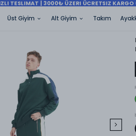
IZLI TESLIMAT | 3000₺ ÜZERI ÜCRETSIZ KARGO 
Üst Giyim
Alt Giyim
Takım
Ayak