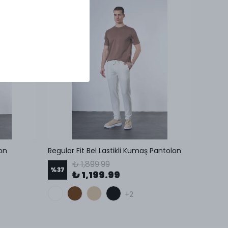
lon
Regular Fit Bel Lastikli Kumaş Pantolon
Beli L
₺ 1,899.99
%
37
%
31
₺ 1,199.99
+2