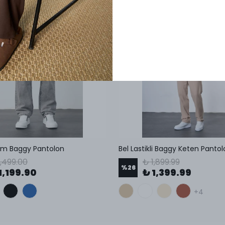
im Baggy Pantolon
Bel Lastikli Baggy Keten Panto
1,499.00
₺ 1,899.99
%
26
1,199.90
₺ 1,399.99
+4