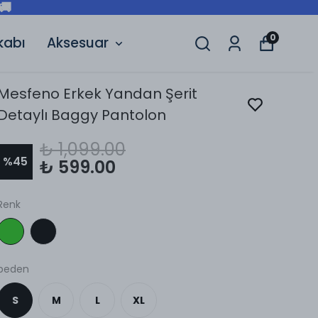
🚚
0
kabı
Aksesuar
Mesfeno Erkek Yandan Şerit
Detaylı Baggy Pantolon
₺ 1,099.00
%
45
₺ 599.00
Renk
beden
S
M
L
XL