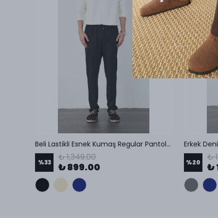
Beli Lastikli Esnek Kumaş Regular Pantolon
Erkek Den
₺ 1,349.00
₺ 
%
33
%
20
₺ 899.00
₺ 