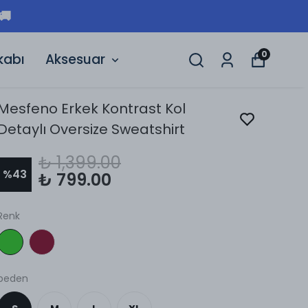
🚚
0
kabı
Aksesuar
Mesfeno Erkek Kontrast Kol
Detaylı Oversize Sweatshirt
₺ 1,399.00
%
43
₺ 799.00
Renk
beden