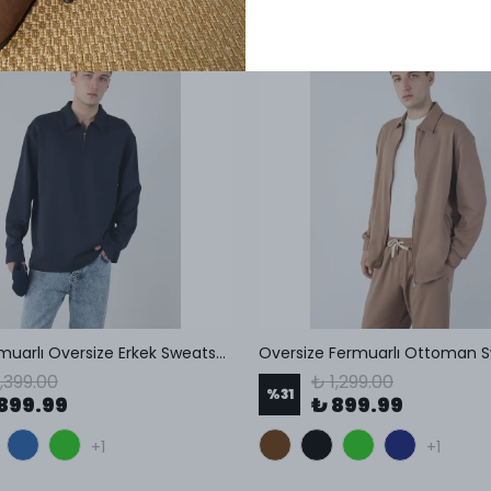
Yarım Fermuarlı Oversize Erkek Sweatshirt
Oversize Fermuarlı Ottoman S
1,399.00
₺ 1,299.00
%
31
899.99
₺ 899.99
+1
+1