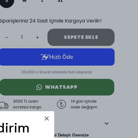
S
M
L
XL
Siparişleriniz 24 Saat İçinde Kargoya Verilir!
SEPETE EKLE
WHATSAPP
3000 TL üzeri
14 gün içinde
ücretsiz kargo
iade değişim
Ürün Açıklaması
dirim
Mesfeno Erkek Kontrast Kol Detaylı Oversize