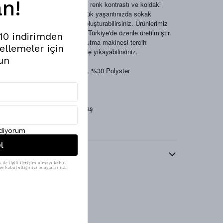
n!
Sweatshirt,
oversize kesim, renk kontrastı ve koldaki
denim kumaş detayı ile günlük yaşantınızda sokak
modasına uygun kombinler oluşturabilirsiniz. Ürünlerimiz
Mesfeno markası tarafından Türkiye'de özenle üretilmiştir.
%10 indirimden
Ürün yıkama talimatları: Kurutma makinesi tercih
ellemeler için
edilmemelidir. 30 °C derecede yıkayabilirsiniz.
un
Ürün Materyali: %70 Pamuk, %30 Polyster
Kontrast Kol Detayı
Oversize Kesim
Kontrast Denim Kumaş
Dik Yaka
Yumuşak Kumaş
ediyorum
l
Beden Tablosu
ile ilgili iletişim almayı kabul
e kabul ettiğinizi onaylarsınız.