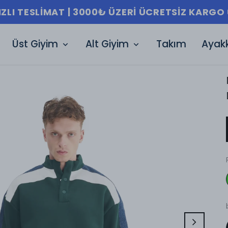
IZLI TESLIMAT | 3000₺ ÜZERI ÜCRETSIZ KARGO 
Üst Giyim
Alt Giyim
Takım
Ayak