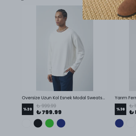
Mesfeno Erkek Oversize Şardonlu 3 İplik Kapüşonlu Sweatshirt
Oversize Uzun Kol Esnek Modal Sweatshirt
₺ 999.99
₺ 
%
20
%
36
₺ 799.99
₺ 