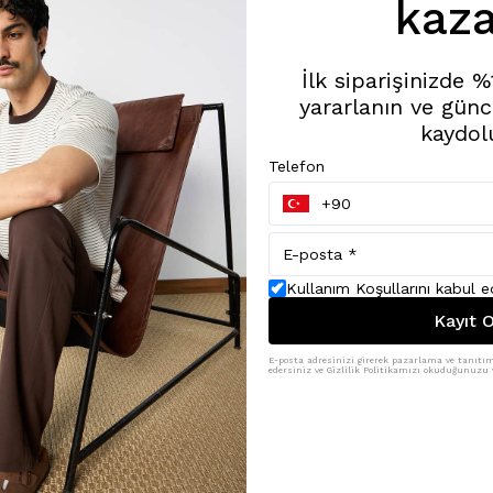
kaza
İlk siparişinizde 
yararlanın ve günc
kaydol
Telefon
Kullanım Koşullarını kabul 
Kayıt O
E-posta adresinizi girerek pazarlama ve tanıtım 
edersiniz ve Gizlilik Politikamızı okuduğunuzu v