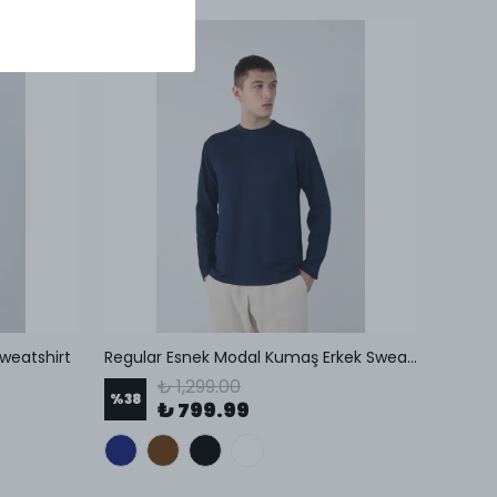
weatshirt
Regular Esnek Modal Kumaş Erkek Sweatshirt
₺ 1,299.00
%
38
%
40
₺ 799.99