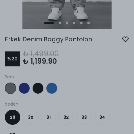
Erkek Denim Baggy Pantolon
₺ 1,499.00
%
20
₺ 1,199.90
Renk
beden
29
30
31
32
33
34