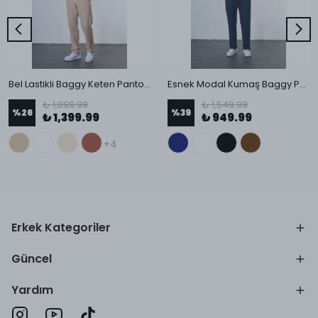
Bel Lastikli Baggy Keten Pantolon
Esnek Modal Kumaş Baggy Pantolon
₺ 1,899.99
₺ 1,549.99
%
26
%
39
₺ 1,399.99
₺ 949.99
+4
Erkek Kategoriler
Güncel
Yardım