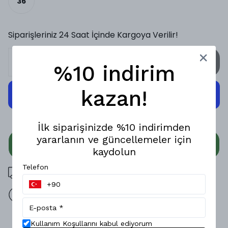
36
Siparişleriniz 24 Saat İçinde Kargoya Verilir!
SEPETE EKLE
%10 indirim
kazan!
İlk siparişinizde %10 indirimden
yararlanın ve güncellemeler için
WHATSAPP
kaydolun
Telefon
3000 TL üzeri ücretsiz kargo
14 gün içinde iade değişim
Ürün Açıklaması
Kullanım Koşullarını kabul ediyorum