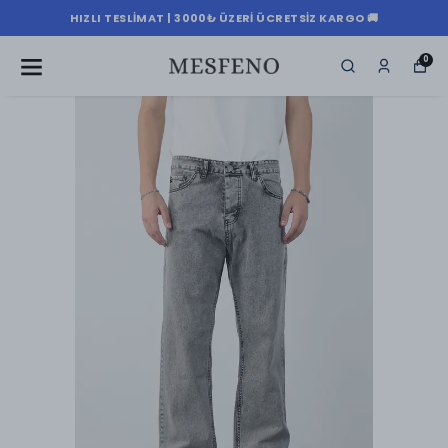
HIZLI TESLIMAT | 3000₺ ÜZERI ÜCRETSIZ KARGO 🚚
0