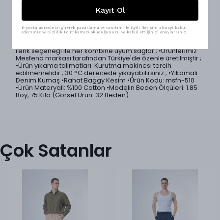
Kayıt Ol
Modern ve rahat tarzın anahtarı olan özel yıkamalı denim
baggy pantolon, özgün efektleriyle fark yaratır.; Baggy
kalıbı sayesinde rahat bir duruş sunarken, mükemmel
E-posta adresinizi girerek pazarlama ve tanıtım ile ilgili iletişim almayı kabul
edersiniz ve Gizlilik Politikamızı okuduğunuzu ve kabul ettiğinizi onaylarsınız.
kalite kumaşıyla uzun ömürlü kullanım sağlar.; Günlük ve
streetwear kombinler için ideal bir parça.; 4 farklı klasik
renk seçeneği ile her kombine uyum sağlar.; •Ürünlerimiz
Mesfeno markası tarafından Türkiye'de özenle üretilmiştir.;
•Ürün yıkama talimatları: Kurutma makinesi tercih
edilmemelidir.; 30 °C derecede yıkayabilirsiniz.; •Yıkamalı
Denim Kumaş •Rahat Baggy Kesim •Ürün Kodu: msfn-510
•Ürün Materyali: %100 Cotton •Modelin Beden Ölçüleri: 1.85
Boy, 75 Kilo (Görsel Ürün: 32 Beden)
Çok Satanlar