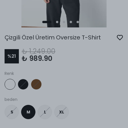
Çizgili Özel Üretim Oversize T-Shirt
₺ 1,249.00
%
21
₺ 989.90
Renk
beden
S
M
L
XL