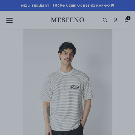
HIZLI TESLIMAT | 3000₺ ÜZERI ÜCRETSIZ KARGO 🚚
0