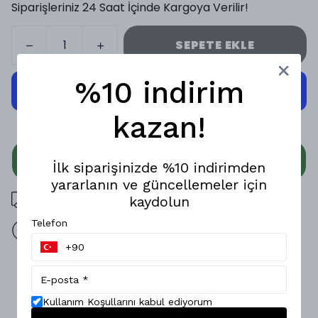
Siparişleriniz 24 Saat İçinde Kargoya Verilir!
SEPETE EKLE
%10 indirim
kazan!
WHATSAPP
İlk siparişinizde %10 indirimden
yararlanın ve güncellemeler için
3000 TL üzeri ücretsiz kargo
kaydolun
Telefon
14 gün içinde iade değişim
Ürün Açıklaması
Modern sokak stilini konforla buluşturan bu özel üretim t-
Kullanım Koşullarını kabul ediyorum
shirt, güçlü detaylarıyla öne çıkıyor.; Yan çizgi tasarımı ve