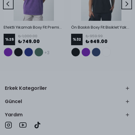
Efektli Yıkamalı Boxy Fit Premium T-Shirt
Ön Baskılı Boxy Fit Bisiklet Yaka T-Shirt
₺ 1,000.00
₺ 959.99
%
25
%
32
₺ 749.00
₺ 649.00
+3
Erkek Kategoriler
Güncel
Yardım