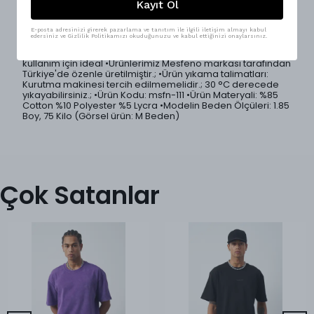
dikkat çekici arka baskısı sayesinde basic görünümün çok
Kayıt Ol
ötesine geçerken, oversize kesimiyle rahat ve trend bir
duruş sunar.; Bisiklet yaka formu günlük kullanımda
zamansız bir stil yaratırken, modal kumaşın yumuşak
E-posta adresinizi girerek pazarlama ve tanıtım ile ilgili iletişim almayı kabul
edersiniz ve Gizlilik Politikamızı okuduğunuzu ve kabul ettiğinizi onaylarsınız.
dokusu gün boyu maksimum konfor sağlar.; • Oversize
kesim • Yan çizgi detaylı • Arka baskılı özel tasarım • Unisex
kullanım için ideal •Ürünlerimiz Mesfeno markası tarafından
Türkiye'de özenle üretilmiştir.; •Ürün yıkama talimatları:
Kurutma makinesi tercih edilmemelidir.; 30 °C derecede
yıkayabilirsiniz.; •Ürün Kodu: msfn-111 •Ürün Materyali: %85
Cotton %10 Polyester %5 Lycra •Modelin Beden Ölçüleri: 1.85
Boy, 75 Kilo (Görsel ürün: M Beden)
Çok Satanlar