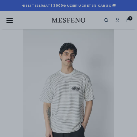
HIZLI TESLIMAT | 3000₺ ÜZERI ÜCRETSIZ KARGO 🚚
0