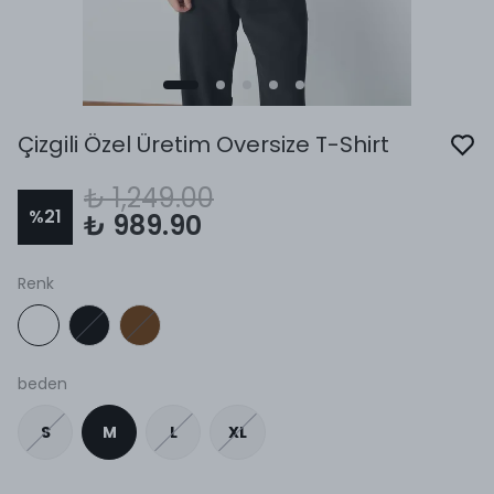
Çizgili Özel Üretim Oversize T-Shirt
₺ 1,249.00
%
21
₺ 989.90
Renk
beden
S
M
L
XL