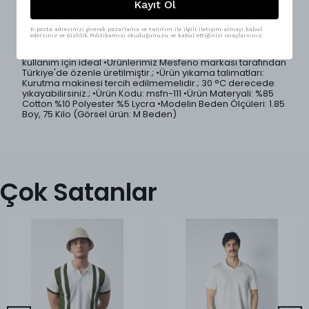
dikkat çekici arka baskısı sayesinde basic görünümün çok
Kayıt Ol
ötesine geçerken, oversize kesimiyle rahat ve trend bir
duruş sunar.; Bisiklet yaka formu günlük kullanımda
zamansız bir stil yaratırken, modal kumaşın yumuşak
E-posta adresinizi girerek pazarlama ve tanıtım ile ilgili iletişim almayı kabul
edersiniz ve Gizlilik Politikamızı okuduğunuzu ve kabul ettiğinizi onaylarsınız.
dokusu gün boyu maksimum konfor sağlar.; • Oversize
kesim • Yan çizgi detaylı • Arka baskılı özel tasarım • Unisex
kullanım için ideal •Ürünlerimiz Mesfeno markası tarafından
Türkiye'de özenle üretilmiştir.; •Ürün yıkama talimatları:
Kurutma makinesi tercih edilmemelidir.; 30 °C derecede
yıkayabilirsiniz.; •Ürün Kodu: msfn-111 •Ürün Materyali: %85
Cotton %10 Polyester %5 Lycra •Modelin Beden Ölçüleri: 1.85
Boy, 75 Kilo (Görsel ürün: M Beden)
Çok Satanlar