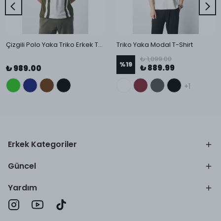
Çizgili Polo Yaka Triko Erkek T-Shirt
Triko Yaka Modal T-Shirt
₺ 1,099.00
%
19
₺ 889.99
₺ 989.00
+1
Erkek Kategoriler
Güncel
Yardım