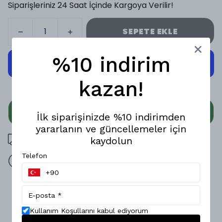
Siparişleriniz 24 Saat İçinde Kargoya Verilir!
SEPETE EKLE
%10 indirim
kazan!
WHATSAPP
İlk siparişinizde %10 indirimden
yararlanın ve güncellemeler için
3000 TL üzeri ücretsiz kargo
kaydolun
Telefon
14 gün içinde iade değişim
Ürün Açıklaması
Modern sokak stilini konforla buluşturan bu özel üretim t-
Kullanım Koşullarını kabul ediyorum
shirt, güçlü detaylarıyla öne çıkıyor.; Yan çizgi tasarımı ve