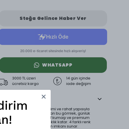
Stoğa Gelince Haber Ver
WHATSAPP
3000 TL üzeri
14 gün içinde
ücretsiz kargo
iade değişim
Ürün Açıklaması
dirim
Çizgili deseni, boxy fit kesimi ve rahat yapısıyla
modern bir görünüm sunan bu gömlek, günlük
n!
kullanım için idealdir. Hafif kumaşı ve premium
dokusu ile her kombine şıklık katar. 4 farklı renk
seçeneği ile geniş kombin imkanı sunar.