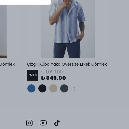
 Gömlek
Çizgili Küba Yaka Oversize Erkek Gömlek
₺ 1,099.00
%
23
%
24
₺ 849.00
+2