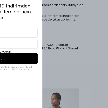
•Ürünlerimiz Mesfeno markası tarafından Türkiye'de
%10 indirimden
özenle üretilmiştir.
ellemeler için
•Ürün yıkama talimatları: Kurutma makinesi tercih
un
edilmemelidir. 30 °C derecede yıkayabilirsiniz.
•Rahat Kesim/Boxy Fit
•Premium Kalite
•Çizgili Desen
•Ürün Kodu: msfn-204
•Ürün Materyali: %70 Cotton %30 Polyester
•Modelin Beden Ölçüleri: 1.85 Boy, 75 Kilo (Görsel
ediyorum
ürün: L Beden)
l
ile ilgili iletişim almayı kabul
e kabul ettiğinizi onaylarsınız.