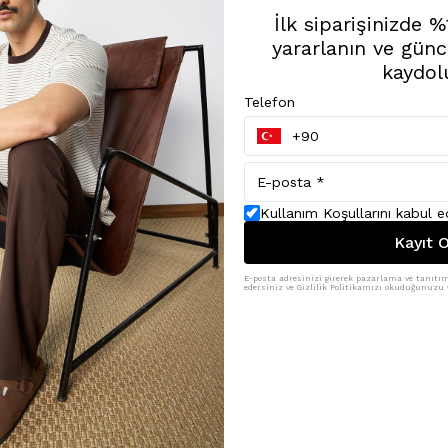
İlk siparişinizde 
yararlanın ve günc
kaydol
Telefon
Kullanım Koşullarını kabul 
Kayıt O
E-posta adresinizi girerek pazarlama ve tanıtım 
edersiniz ve Gizlilik Politikamızı okuduğunuzu v