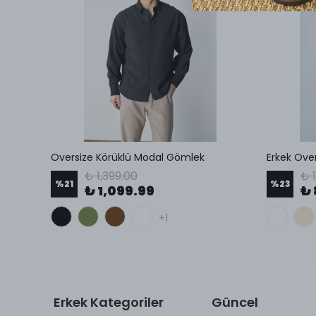
Petek Desenli Oversize Küba Yaka Erkek Gömlek
Oversize Körüklü Modal Gömlek
₺ 1,399.00
₺ 1
%
21
%
23
₺ 1,099.99
₺ 
+1
Erkek Kategoriler
Güncel