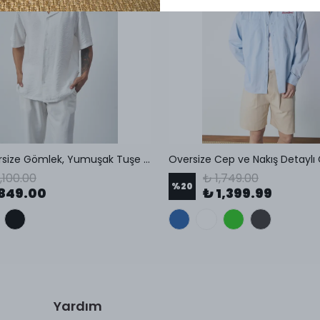
Erkek Oversize Gömlek, Yumuşak Tuşe Kumaş, Küba Yaka, Kısa Kollu Gömlek
Oversize Cep ve Nakış Detaylı
,100.00
₺ 1,749.00
%
20
849.00
₺ 1,399.99
Yardım