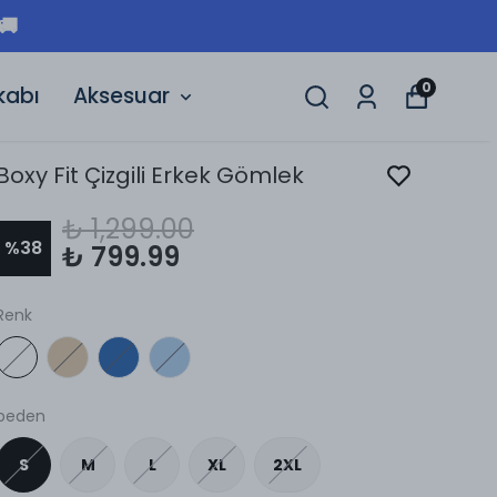
🚚
0
kabı
Aksesuar
Boxy Fit Çizgili Erkek Gömlek
₺ 1,299.00
%
38
₺ 799.99
Renk
beden
S
M
L
XL
2XL