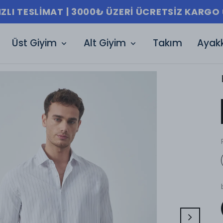
IZLI TESLIMAT | 3000₺ ÜZERI ÜCRETSIZ KARGO 
Üst Giyim
Alt Giyim
Takım
Ayak