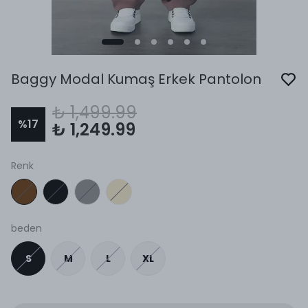
Baggy Modal Kumaş Erkek Pantolon
₺ 1,499.99
%
17
₺ 1,249.99
Renk
beden
S
M
L
XL