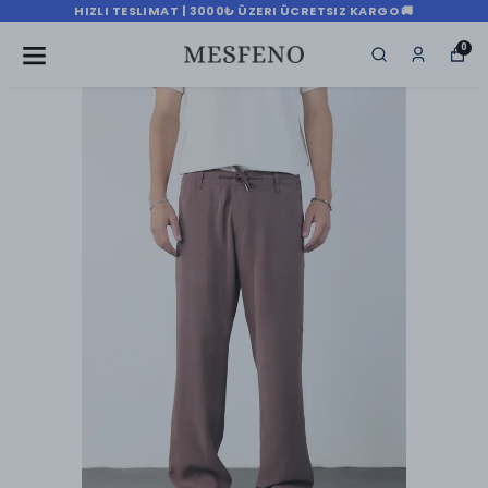
HIZLI TESLIMAT | 3000₺ ÜZERI ÜCRETSIZ KARGO 🚚
0