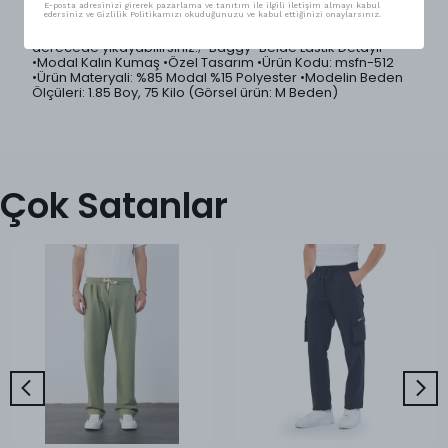
geniş kombin imkanı sunar.; •Ürünlerimiz Mesfeno markası
E-posta adresinizi girerek pazarlama ve tanıtım ile ilgili iletişim almayı kabul
tarafından Türkiye'de özenle üretilmiştir.; •Ürün yıkama
edersiniz ve Gizlilik Politikamızı okuduğunuzu ve kabul ettiğinizi onaylarsınız.
talimatları: Kurutma makinesi tercih edilmemelidir.; 30°C
derecede yıkayabilirsiniz.; •Baggy •Belde Lastik Detaylı
•Modal Kalın Kumaş •Özel Tasarım •Ürün Kodu: msfn-512
•Ürün Materyali: %85 Modal %15 Polyester •Modelin Beden
Ölçüleri: 1.85 Boy, 75 Kilo (Görsel ürün: M Beden)
Çok Satanlar