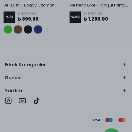
Beli Lastikli Baggy Ottoman Pantolon
Mesfeno Erkek Paraşüt Pantolon
₺ 1,299.99
₺ 1,799.00
%
31
%
28
₺ 899.99
₺ 1,299.00
+1
Erkek Kategoriler
Güncel
Yardım