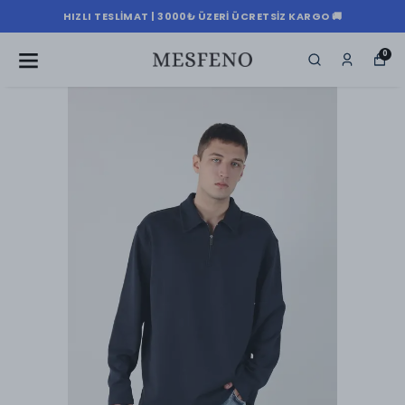
HIZLI TESLIMAT | 3000₺ ÜZERI ÜCRETSIZ KARGO 🚚
0