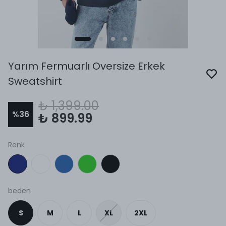
Yarım Fermuarlı Oversize Erkek
Sweatshirt
₺ 1,399.00
%
36
₺ 899.99
Renk
beden
S
M
L
XL
2XL