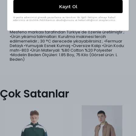
Minimal tasarımıyla öne çıkan yarım fermuarlı oversize
erkek sweatshirt, yanda yırtmaç detayı ve premium kumaş
Kayıt Ol
dokusuyla konforu ve stili bir arada sunar.; Salaş kesimiyle
özgür bir duruş sağlarken, yumuşak premium kumaşı
sayesinde gün boyu rahat bir kullanım sunar.; 5 farklı renk
E-posta adresinizi girerek pazarlama ve tanıtım ile ilgili iletişim almayı kabul
edersiniz ve Gizlilik Politikamızı okuduğunuzu ve kabul ettiğinizi onaylarsınız.
seçeneği ile geniş kombin imkanı sunar.; Sokak Modası ve
casual kombinler için mükemmel bir seçim! •Ürünlerimiz
Mesfeno markası tarafından Türkiye'de özenle üretilmiştir.;
•Ürün yıkama talimatları: Kurutma makinesi tercih
edilmemelidir.; 30 °C derecede yıkayabilirsiniz.; •Fermuar
Detaylı •Yumuşak Esnek Kumaş •Oversize Kalıp •Ürün Kodu:
msfn-803 •Ürün Materyali: %80 Cotton %20 Polyester
•Modelin Beden Ölçüleri: 1.85 Boy, 75 Kilo (Görsel ürün: L
Beden)
Çok Satanlar