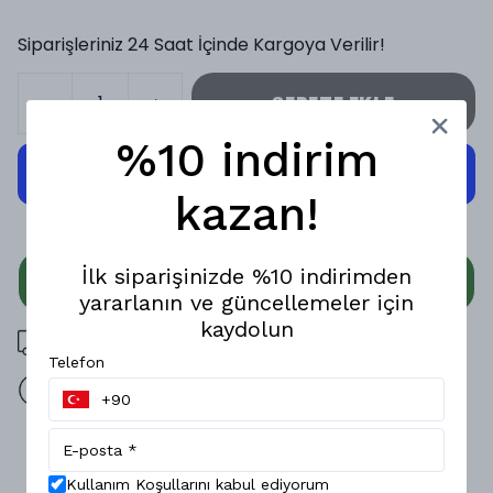
Siparişleriniz 24 Saat İçinde Kargoya Verilir!
SEPETE EKLE
%10 indirim
kazan!
İlk siparişinizde %10 indirimden
WHATSAPP
yararlanın ve güncellemeler için
kaydolun
3000 TL üzeri ücretsiz kargo
Telefon
14 gün içinde iade değişim
Ürün Açıklaması
Kullanım Koşullarını kabul ediyorum