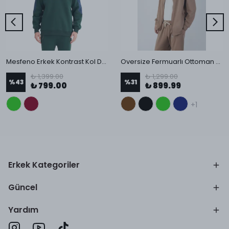
Mesfeno Erkek Kontrast Kol Detaylı Oversize Sweatshirt
Oversize Fermuarlı Ottoman Sweatshirt
₺ 1,399.00
₺ 1,299.00
%
43
%
31
₺ 799.00
₺ 899.99
+1
Erkek Kategoriler
Güncel
Yardım