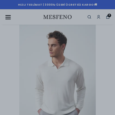
HIZLI TESLIMAT | 3000₺ ÜZERI ÜCRETSIZ KARGO 🚚
0