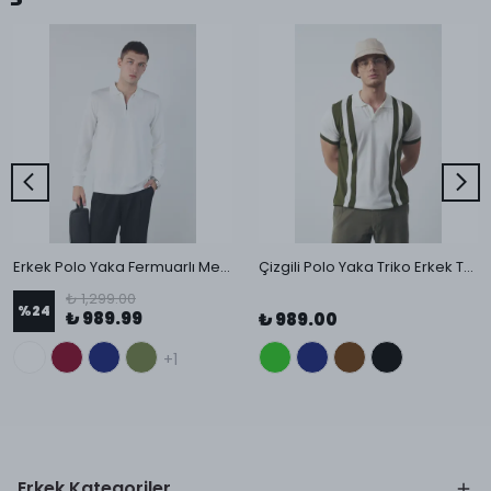
Erkek Polo Yaka Fermuarlı Merserize Triko
Çizgili Polo Yaka Triko Erkek T-Shirt
₺ 1,299.00
%
24
₺ 989.99
₺ 989.00
+1
Erkek Kategoriler