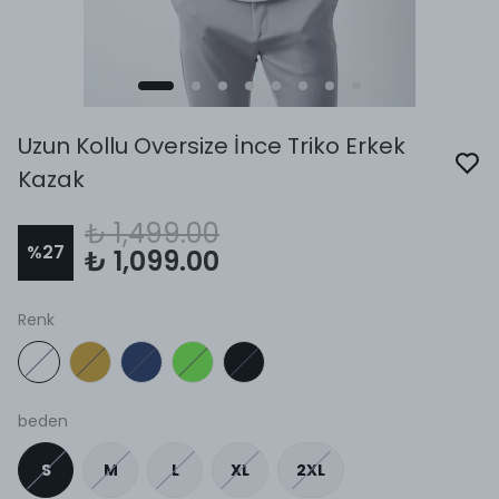
Uzun Kollu Oversize İnce Triko Erkek
Kazak
₺ 1,499.00
%
27
₺ 1,099.00
Renk
beden
S
M
L
XL
2XL