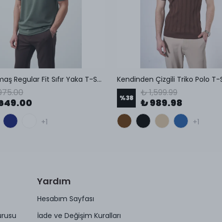
Modal Kumaş Regular Fit Sıfır Yaka T-Shirt
Kendinden Çizgili Triko Polo T-
975.00
₺ 1,599.99
%
38
649.00
₺ 989.98
+1
+1
Yardım
Hesabım Sayfası
urusu
İade ve Değişim Kuralları