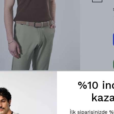
%10 in
kaza
İlk siparişinizde 