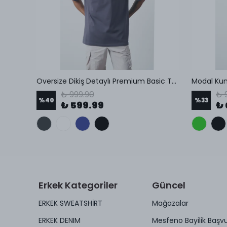
irt
Oversize Dikiş Detaylı Premium Basic T-Shirt
₺ 999.90
₺ 
%
40
%
33
₺ 599.99
₺ 
Erkek Kategoriler
Güncel
ERKEK SWEATSHİRT
Mağazalar
ERKEK DENIM
Mesfeno Bayilik Başv