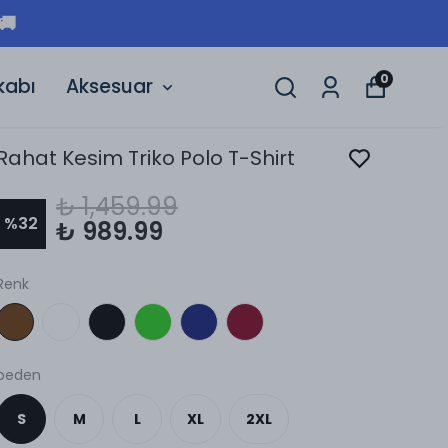
HIZLI TESLIMAT | 3000₺ ÜZERI ÜCR
0
kabı
Aksesuar
Rahat Kesim Triko Polo T-Shirt
₺ 1,459.99
%
32
₺ 989.99
Renk
beden
S
M
L
XL
2XL