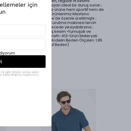
gün boyu rahatlık sağlarken, regular fit kesimi
ellemeler için
vücuda oturan ama sıkmayan ideal bir duruş sunar.;
Klasik polo yaka detayı ise ürüne hem sportif hem de
un
sofistike bir hava katar.; •Ürünlerimiz Mesfeno
markası tarafından Türkiye'de özenle üretilmiştir.;
•Ürün yıkama talimatları: Kurutma makinesi tercih
edilmemelidir.; 30 °C derecede yıkayabilirsiniz.;
•Düğmeli polo yaka •Salaş kesim •Yumuşak ve
dokulu Triko •Ürün Kodu: msfn-413 •Ürün Materyali:
%50 Cotton %50 Acrylic •Modelin Beden Ölçüleri: 1.85
Boy, 75 Kilo (Görsel ürün: M Beden)
ediyorum
l
ile ilgili iletişim almayı kabul
e kabul ettiğinizi onaylarsınız.