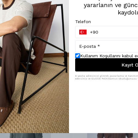
yararlanın ve günc
kaydol
Telefon
Kullanım Koşullarını kabul 
Kayıt O
E-posta adresinizi girerek pazarlama ve tanıtım 
edersiniz ve Gizlilik Politikamızı okuduğunuzu v