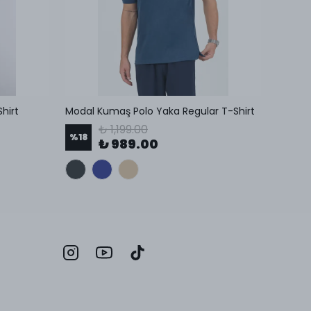
Shirt
Modal Kumaş Polo Yaka Regular T-Shirt
Özel Ür
₺ 1,199.00
%
18
%
21
₺ 989.00