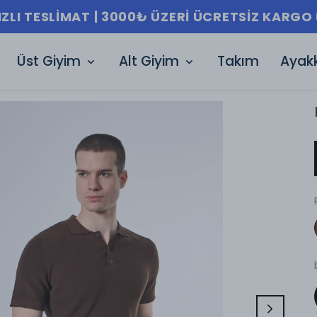
Üst Giyim
Alt Giyim
Takım
Ayak