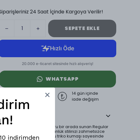
Siparişleriniz 24 Saat İçinde Kargoya Verilir!
SEPETE EKLE
WHATSAPP
3000 TL üzeri
14 gün içinde
ücretsiz kargo
iade değişim
dirim
Ürün Açıklaması
n!
Zamansız şıklığı ve konforu bir arada sunan Regular
Polo Yaka Triko T-Shirt, günlük stilinizi zahmetsizce
yükseltir.; Yumuşak dokulu triko kumaşı sayesinde
%10 indirimden