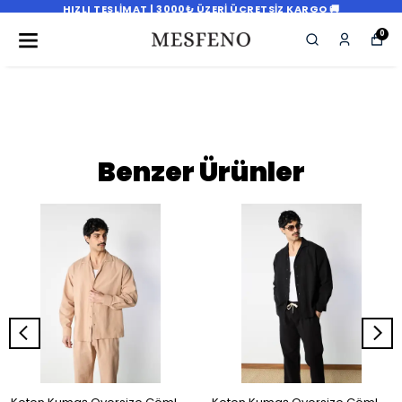
HIZLI TESLIMAT | 3000₺ ÜZERI ÜCRETSIZ KARGO 🚚
0
Benzer Ürünler