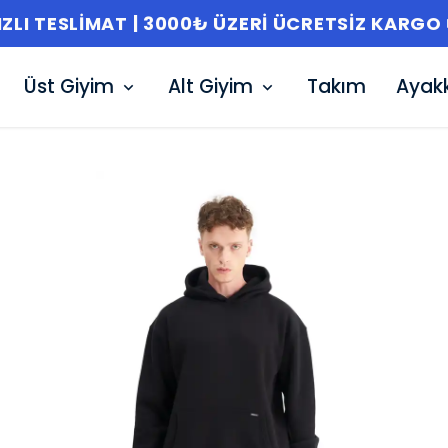
IZLI TESLIMAT | 3000₺ ÜZERI ÜCRETSIZ KARGO 
Üst Giyim
Alt Giyim
Takım
Ayak