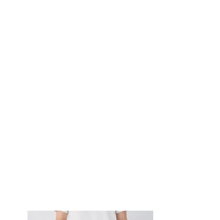
dirim
n!
%10 indirimden