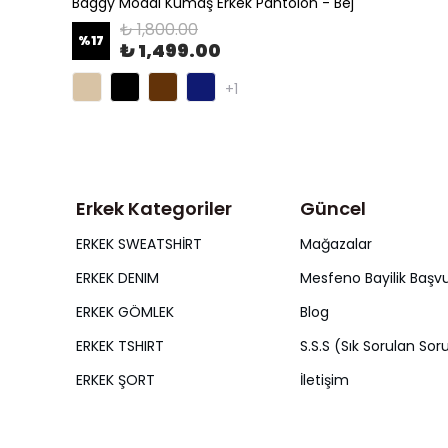
Baggy Modal Kumaş Erkek Pantolon - Bej
₺ 1,800.00
%
17
₺ 1,499.00
+1
Erkek Kategoriler
Güncel
ERKEK SWEATSHİRT
Mağazalar
ERKEK DENIM
Mesfeno Bayilik Başv
ERKEK GÖMLEK
Blog
ERKEK TSHIRT
S.S.S (Sık Sorulan Soru
ERKEK ŞORT
İletişim