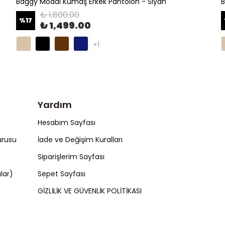
Baggy Modal Kumaş Erkek Pantolon - Siyah
B
₺ 1,800.00
%
17
₺ 1,499.00
+1
Yardım
Hesabım Sayfası
urusu
İade ve Değişim Kuralları
Siparişlerim Sayfası
lar)
Sepet Sayfası
GİZLİLİK VE GÜVENLİK POLİTİKASI