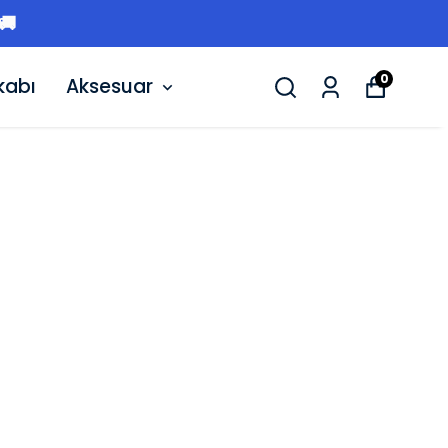
🚚
0
kabı
Aksesuar