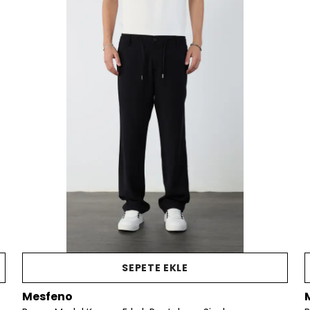
yararlanın ve günc
kaydol
Telefon
Kullanım Koşullarını kabul 
Kayıt O
E-posta adresinizi girerek pazarlama ve tanıtım 
edersiniz ve Gizlilik Politikamızı okuduğunuzu v
SEPETE EKLE
Mesfeno