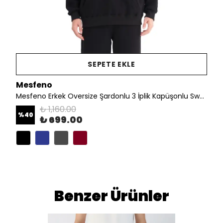
SEPETE EKLE
Mesfeno
Mesfeno Erkek Oversize Şardonlu 3 İplik Kapüşonlu Sweatshirt
₺ 1,160.00
%
40
₺ 699.00
%10 in
kaza
Benzer Ürünler
İlk siparişinizde 