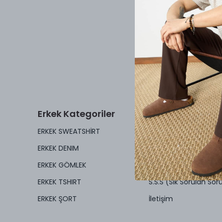
Erkek Kategoriler
Güncel
ERKEK SWEATSHİRT
Mağazalar
ERKEK DENIM
Mesfeno Bayilik Başv
ERKEK GÖMLEK
Blog
ERKEK TSHIRT
S.S.S (Sık Sorulan Soru
ERKEK ŞORT
İletişim