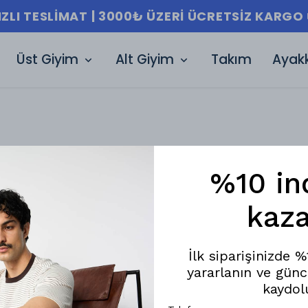
IZLI TESLIMAT | 3000₺ ÜZERI ÜCRETSIZ KARGO 
Üst Giyim
Alt Giyim
Takım
Ayak
%10 in
kaza
İlk siparişinizde 
yararlanın ve günc
kaydol