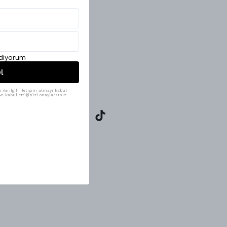
ediyorum
l
ile ilgili iletişim almayı kabul
e kabul ettiğinizi onaylarsınız.