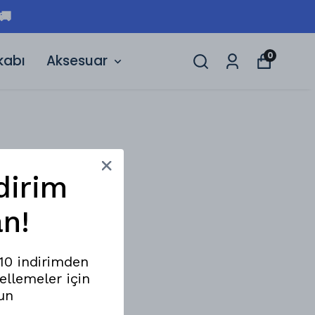
🚚
0
kabı
Aksesuar
dirim
n!
%10 indirimden
ellemeler için
un