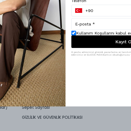
Telefon
Kullanım Koşullarını kabul 
Kayıt O
E-posta adresinizi girerek pazarlama ve tanıtım 
edersiniz ve Gizlilik Politikamızı okuduğunuzu v
Yardım
Hesabım Sayfası
urusu
İade ve Değişim Kuralları
Siparişlerim Sayfası
lar)
Sepet Sayfası
GİZLİLİK VE GÜVENLİK POLİTİKASI