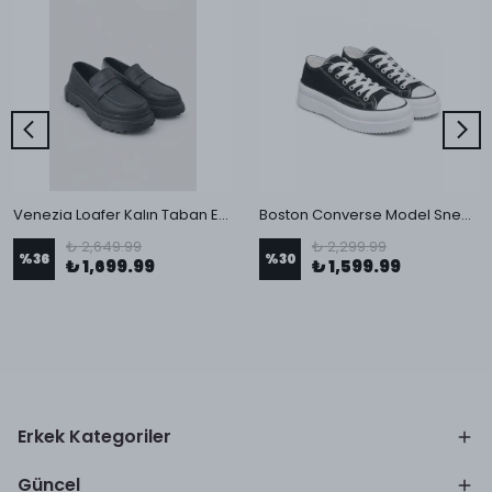
Venezia Loafer Kalın Taban Erkek Ayakkabı
Boston Converse Model Sneaker Ayakkabı
₺ 2,649.99
₺ 2,299.99
%
36
%
30
₺ 1,699.99
₺ 1,599.99
Erkek Kategoriler
Güncel