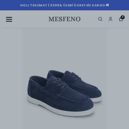
HIZLI TESLIMAT | 3000₺ ÜZERI ÜCRETSIZ KARGO 🚚
0