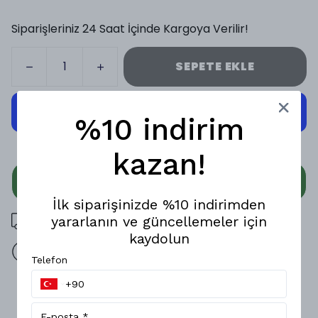
Siparişleriniz 24 Saat İçinde Kargoya Verilir!
SEPETE EKLE
%10 indirim
kazan!
WHATSAPP
İlk siparişinizde %10 indirimden
3000 TL üzeri ücretsiz kargo
yararlanın ve güncellemeler için
kaydolun
14 gün içinde iade değişim
Telefon
Ürün Açıklaması