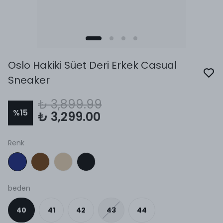
Oslo Hakiki Süet Deri Erkek Casual
Sneaker
₺ 3,899.99
%
15
₺ 3,299.00
Renk
beden
40
41
42
43
44