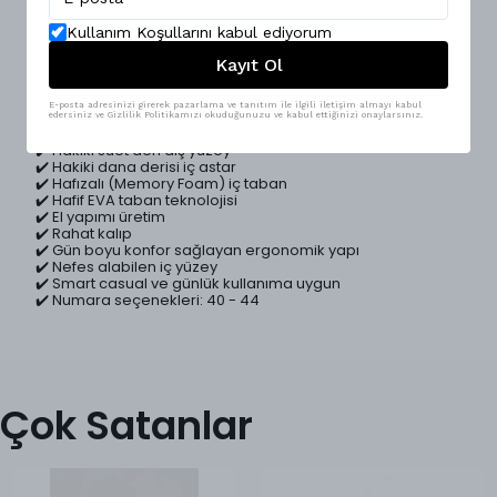
El işçiliğiyle üretilen Oslo, klasik moc toe detaylarını modern
sneaker konforuyla buluşturan premium bir casual
ayakkabıdır.; Hakiki süet deri dış yüzeyi, hakiki dana derisi iç
Kullanım Koşullarını kabul ediyorum
astarı ve hafızalı tabanı sayesinde gün boyu üstün konfor
Kayıt Ol
sunar.; Hafif EVA tabanı ve rahat kalıbıyla günlük kullanım
için tasarlanan Oslo, smart casual ve günlük kombinlerin
vazgeçilmez tamamlayıcısıdır.;
E-posta adresinizi girerek pazarlama ve tanıtım ile ilgili iletişim almayı kabul
edersiniz ve Gizlilik Politikamızı okuduğunuzu ve kabul ettiğinizi onaylarsınız.
Ürün Özellikleri
✔️ Hakiki süet deri dış yüzey
✔️ Hakiki dana derisi iç astar
✔️ Hafızalı (Memory Foam) iç taban
✔️ Hafif EVA taban teknolojisi
✔️ El yapımı üretim
✔️ Rahat kalıp
✔️ Gün boyu konfor sağlayan ergonomik yapı
✔️ Nefes alabilen iç yüzey
✔️ Smart casual ve günlük kullanıma uygun
✔️ Numara seçenekleri: 40 - 44
Çok Satanlar