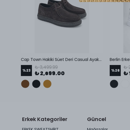
Oslo Hakiki Süet Deri Erkek Casual Sneaker
Cap Town Hakiki Süet Deri Casual Ayakkabı
Berlin Erk
₺ 3,499.99
₺ 
%
23
%
26
₺ 2,699.00
₺ 
Erkek Kategoriler
Güncel
ERKEK SWEATSHİRT
Mağazalar