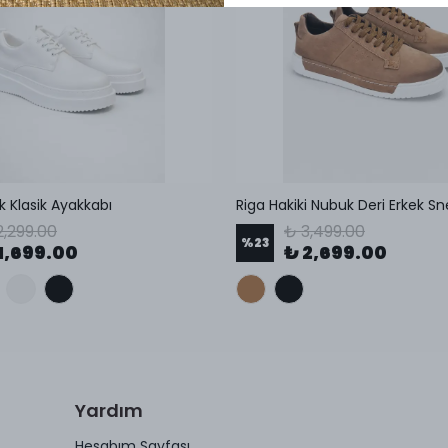
ek Klasik Ayakkabı
Riga Hakiki Nubuk Deri Erkek S
2,299.00
₺ 3,499.00
%
23
1,699.00
₺ 2,699.00
Yardım
Hesabım Sayfası