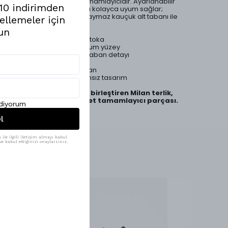
kombinlerde güçlü bir tamamlayıcıdır. Ayarlanabilir
%10 indirimden
tokaları sayesinde ayağa kolayca uyum sağlar;
ergonomik iç tabanı ve kaymaz kauçuk alt tabanı ile
ellemeler için
gün boyu konfor sunar.
un
✔ Çift ayarlanabilir metal toka
✔ Yumuşak dokulu premium yüzey
✔ Örgü hasır görünümlü taban detayı
✔ Ergonomik iç taban
✔ Kaymaz kauçuk alt taban
✔ Günlük, yazlık ve zamansız tasarım
Rahatlığı doğal şıklıkla birleştiren Milan terlik,
yaz kombinlerinin en net tamamlayıcı parçası.
ediyorum
l
ile ilgili iletişim almayı kabul
e kabul ettiğinizi onaylarsınız.