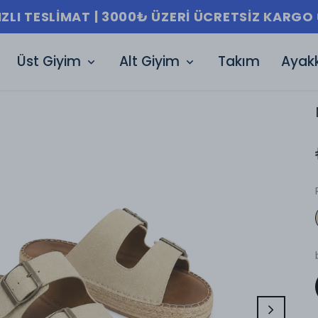
IZLI TESLIMAT | 3000₺ ÜZERI ÜCRETSIZ KARGO 
Üst Giyim
Alt Giyim
Takım
Ayak