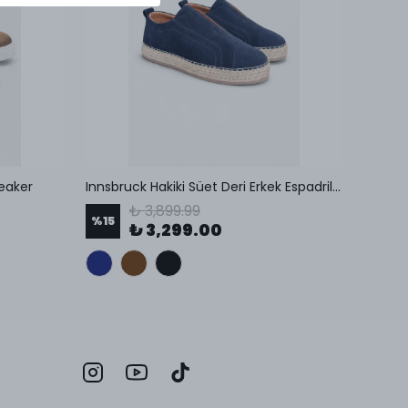
neaker
Innsbruck Hakiki Süet Deri Erkek Espadril Sneaker
₺ 3,899.99
%
15
%
30
₺ 3,299.00