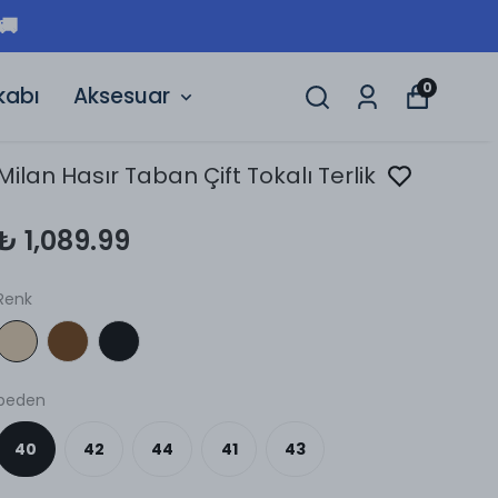
🚚
0
kabı
Aksesuar
Milan Hasır Taban Çift Tokalı Terlik
₺ 1,089.99
Renk
beden
40
42
44
41
43