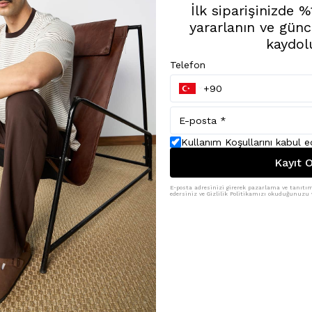
İlk siparişinizde 
yararlanın ve günc
kaydol
Telefon
Kullanım Koşullarını kabul 
Kayıt O
E-posta adresinizi girerek pazarlama ve tanıtım 
edersiniz ve Gizlilik Politikamızı okuduğunuzu v