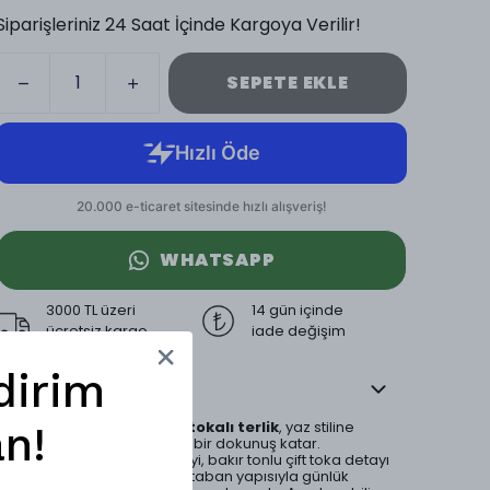
Siparişleriniz 24 Saat İçinde Kargoya Verilir!
SEPETE EKLE
WHATSAPP
3000 TL üzeri
14 gün içinde
ücretsiz kargo
iade değişim
dirim
Ürün Açıklaması
Milan hasır taban çift tokalı terlik
, yaz stiline
n!
doğal, rahat ve premium bir dokunuş katar.
Yumuşak dokulu üst yüzeyi, bakır tonlu çift toka detayı
ve örgü hasır görünümlü taban yapısıyla günlük