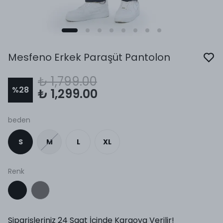
Mesfeno Erkek Paraşüt Pantolon
₺ 1,799.00
%
28
₺ 1,299.00
beden
S
M
L
XL
Renk
Siparişleriniz 24 Saat İçinde Kargoya Verilir!