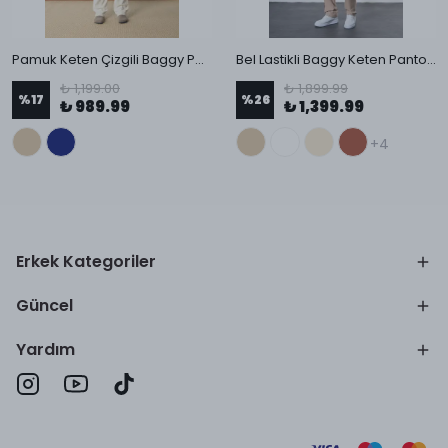
Pamuk Keten Çizgili Baggy Pantolon
Bel Lastikli Baggy Keten Pantolon
₺ 1,199.00
₺ 1,899.99
%
17
%
26
₺ 989.99
₺ 1,399.99
+4
Erkek Kategoriler
Güncel
Yardım