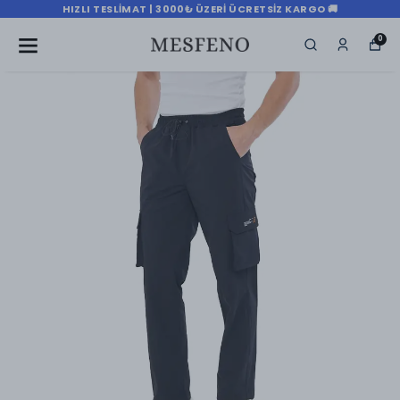
HIZLI TESLIMAT | 3000₺ ÜZERI ÜCRETSIZ KARGO 🚚
0