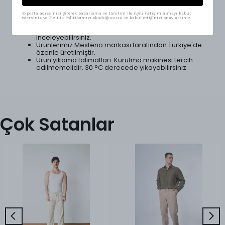
pantolon, paçası ve beli lastikli ip stoper detaylı
ayarlanabilir tasarımı ile de kolayca ayarlanabiliyor.
E-posta adresinizi girerek pazarlama ve tanıtım ile ilgili iletişim almayı kabul
edersiniz ve Gizlilik Politikamızı okuduğunuzu ve kabul ettiğinizi onaylarsınız.
%95 Naylon, %5 Elastan içermektedir.
Beden tercihiniz için görsellerde bulunan tablomuzu
inceleyebilirsiniz.
Ürünlerimiz Mesfeno markası tarafından Türkiye'de
özenle üretilmiştir.
Ürün yıkama talimatları: Kurutma makinesi tercih
edilmemelidir. 30 °C derecede yıkayabilirsiniz.
Çok Satanlar