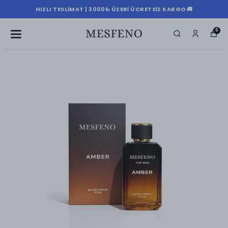
HIZLI TESLIMAT | 3000₺ ÜZERI ÜCRETSIZ KARGO 🚚
0