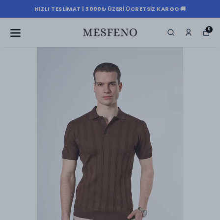
HIZLI TESLIMAT | 3000₺ ÜZERI ÜCRETSIZ KARGO 🚚
0