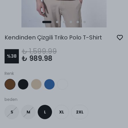
Kendinden Çizgili Triko Polo T-Shirt
₺ 1,599.99
%
38
₺ 989.98
Renk
beden
S
M
L
XL
2XL