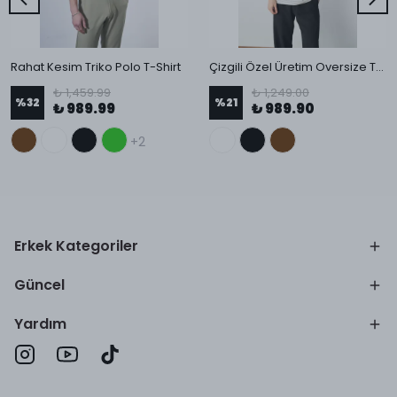
Rahat Kesim Triko Polo T-Shirt
Çizgili Özel Üretim Oversize T-Shirt
₺ 1,459.99
₺ 1,249.00
%
32
%
21
₺ 989.99
₺ 989.90
+2
Erkek Kategoriler
Güncel
Yardım