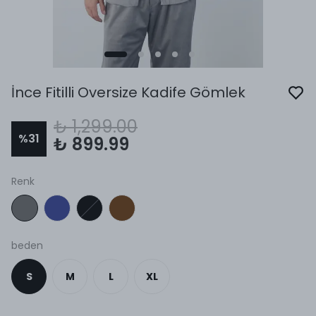
İnce Fitilli Oversize Kadife Gömlek
₺ 1,299.00
%
31
₺ 899.99
Renk
beden
S
M
L
XL