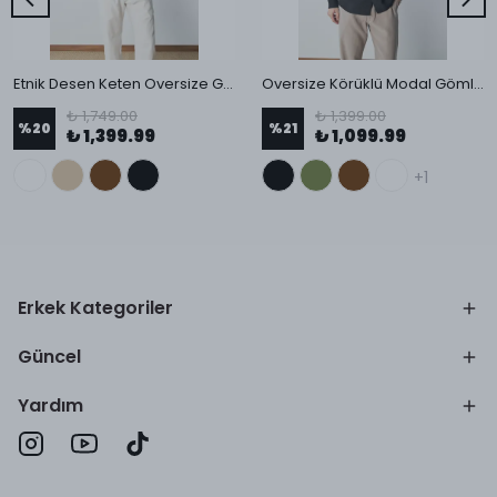
Etnik Desen Keten Oversize Gömlek
Oversize Körüklü Modal Gömlek
₺ 1,749.00
₺ 1,399.00
%
20
%
21
₺ 1,399.99
₺ 1,099.99
+1
Erkek Kategoriler
Güncel
Yardım