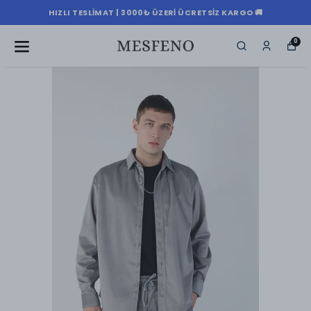
HIZLI TESLIMAT | 3000₺ ÜZERI ÜCRETSIZ KARGO 🚚
0