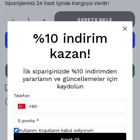
Siparişleriniz 24 Saat İçinde Kargoya Verilir!
SEPETE EKLE
%10 indirim
kazan!
WHATSAPP
İlk siparişinizde %10 indirimden
yararlanın ve güncellemeler için
kaydolun
3000 TL üzeri ücretsiz kargo
Telefon
14 gün içinde iade değişim
Ürün Açıklaması
Minimal tarzı ve rahat kalıbıyla öne çıkan bu ince fitilli
Kullanım Koşullarını kabul ediyorum
oversize gömlek, konforu ve stili bir arada sunar.; Dokusu
Kayıt Ol