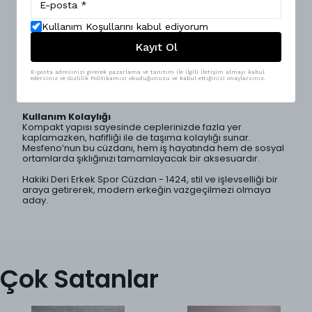
Bu cüzdan, yüksek kaliteli hakiki deri kullanılarak üretilmiştir.
Derinin doğal yapısı, cüzdanın uzun ömürlü olmasını
sağlarken, zamanla kazanacağı patina ile de estetik bir
Kullanım Koşullarını kabul ediyorum
görünüm kazanır.
Kayıt Ol
Fonksiyonel Tasarım
Cüzdan, kartlarınızı, nakit paranızı ve kimliklerinizi düzenli
bir şekilde saklayabilmeniz için çeşitli bölmelere sahiptir.
E-posta adresinizi girerek pazarlama ve tanıtım ile ilgili iletişim almayı kabul
edersiniz ve Gizlilik Politikamızı okuduğunuzu ve kabul ettiğinizi onaylarsınız.
Spor bir tasarıma sahip olması, hem günlük hem de spor
aktiviteleri sırasında rahatlıkla taşınabilmesini sağlar.
Kullanım Kolaylığı
Kompakt yapısı sayesinde ceplerinizde fazla yer
kaplamazken, hafifliği ile de taşıma kolaylığı sunar.
Mesfeno’nun bu cüzdanı, hem iş hayatında hem de sosyal
ortamlarda şıklığınızı tamamlayacak bir aksesuardır.
Hakiki Deri Erkek Spor Cüzdan - 1424, stil ve işlevselliği bir
araya getirerek, modern erkeğin vazgeçilmezi olmaya
aday.
Çok Satanlar