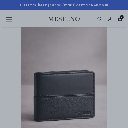
HIZLI TESLIMAT | 3000₺ ÜZERI ÜCRETSIZ KARGO 🚚
0