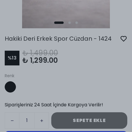
Hakiki Deri Erkek Spor Cüzdan - 1424
₺ 1,499.00
%
13
₺ 1,299.00
Renk
Siparişleriniz 24 Saat İçinde Kargoya Verilir!
SEPETE EKLE