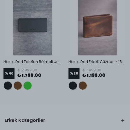
Hakiki Deri Telefon Bölmeli Unisex Portföy Cüzdan
Hakiki Deri Erkek Cüzdan - 1544
₺ 2,999.00
₺ 1,499.00
%
40
%
20
₺ 1,799.00
₺ 1,199.00
Erkek Kategoriler