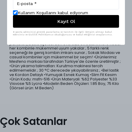
Ürün Açıklaması
Kullanım Koşullarını kabul ediyorum
Konforu ön planda tutan regular kesim beli lastikli erkek
Kayıt Ol
pantolon, sade ve modern tasarımıyla günlük giyimin
vazgeçilmez parçalarından biri.; Yumuşak dokulu ve esnek
kumaşı sayesinde rahat hareket etmenizi sağlar.; Lastikli
E-posta adresinizi girerek pazarlama ve tanıtım ile ilgili iletişim almayı kabul
beli vücuda uyum sağlayarak ekstra konfor sunar.; Hem
edersiniz ve Gizlilik Politikamızı okuduğunuzu ve kabul ettiğinizi onaylarsınız.
casual hem de şehir stiline kolayca uyum sağlayan bu
pantolon, basic tişörtlerden oversize sweatshirt’lere kadar
her kombinle mükemmel uyum yakalar.; 5 farklı renk
seçeneği ile geniş kombin imkanı sunar.; Sokak Modası ve
casual kombinler için mükemmel bir seçim! •Ürünlerimiz
Mesfeno markası tarafından Türkiye'de özenle üretilmiştir.;
•Ürün yıkama talimatları: Kurutma makinesi tercih
edilmemelidir.; 30 °C derecede yıkayabilirsiniz.; •Bel lastik
ve Kordon Detaylı •Yumuşak Esnek Kumaş •Slim Fit Kesim
•Ürün Kodu: msfn-516 •Ürün Materyali: %62 Polyester %33
Visvose %5 Lycra •Modelin Beden Ölçüleri: 1.85 Boy, 75 Kilo
(Görsel ürün: M Beden)
Çok Satanlar