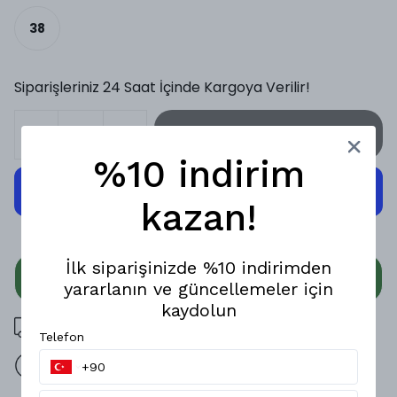
38
Siparişleriniz 24 Saat İçinde Kargoya Verilir!
SEPETE EKLE
%10 indirim
kazan!
İlk siparişinizde %10 indirimden
WHATSAPP
yararlanın ve güncellemeler için
kaydolun
3000 TL üzeri ücretsiz kargo
Telefon
14 gün içinde iade değişim