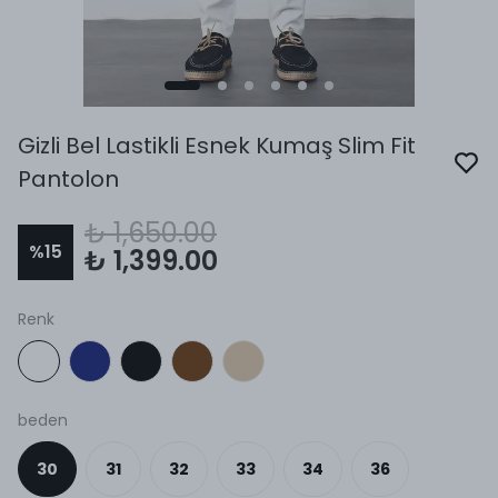
Gizli Bel Lastikli Esnek Kumaş Slim Fit
Pantolon
₺ 1,650.00
%
15
₺ 1,399.00
Renk
beden
30
31
32
33
34
36