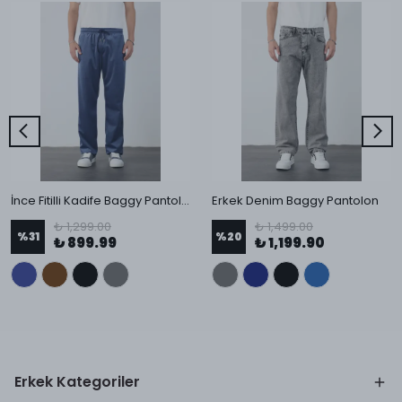
İnce Fitilli Kadife Baggy Pantolon
Erkek Denim Baggy Pantolon
₺ 1,299.00
₺ 1,499.00
%
31
%
20
₺ 899.99
₺ 1,199.90
Erkek Kategoriler