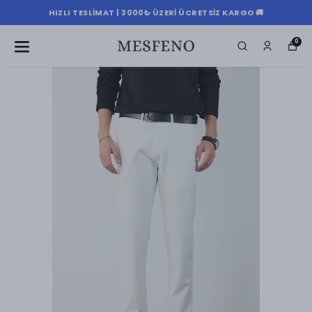
HIZLI TESLIMAT | 3000₺ ÜZERI ÜCRETSIZ KARGO 🚚
0