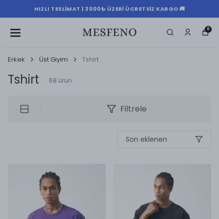
HIZLI TESLIMAT | 3000₺ ÜZERI ÜCRETSIZ KARGO 🚚
0
Erkek
Üst Giyim
Tshirt
Tshirt
68
ürün
Filtrele
Son eklenen