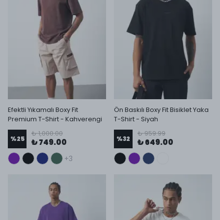
Efektli Yıkamalı Boxy Fit
Ön Baskılı Boxy Fit Bisiklet Yaka
Premium T-Shirt - Kahverengi
T-Shirt - Siyah
₺ 1,000.00
₺ 959.99
%
25
%
32
₺ 749.00
₺ 649.00
+3