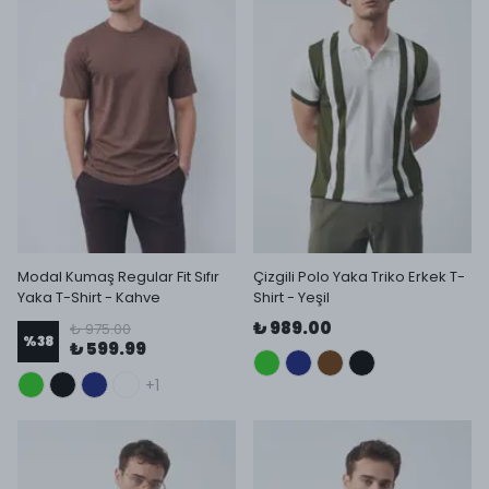
Modal Kumaş Regular Fit Sıfır
Çizgili Polo Yaka Triko Erkek T-
Yaka T-Shirt - Kahve
Shirt - Yeşil
₺ 989.00
₺ 975.00
%
38
₺ 599.99
+1