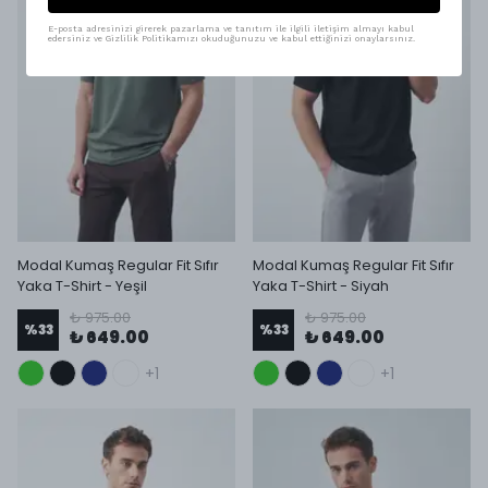
E-posta adresinizi girerek pazarlama ve tanıtım ile ilgili iletişim almayı kabul
edersiniz ve Gizlilik Politikamızı okuduğunuzu ve kabul ettiğinizi onaylarsınız.
Modal Kumaş Regular Fit Sıfır
Modal Kumaş Regular Fit Sıfır
Yaka T-Shirt - Yeşil
Yaka T-Shirt - Siyah
₺ 975.00
₺ 975.00
%
33
%
33
₺ 649.00
₺ 649.00
+1
+1